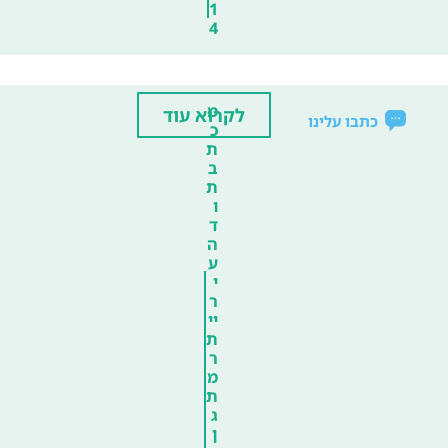
1
4
מ
לקרוא עוד
כתבו עלינו
כ
ת
ב
ת
ו
ד
ה
ע
י
ר
יי
ת
ר
מ
ת
ג
ן