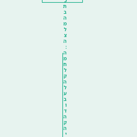
כ
ת
ב
ה
מ
ל
צ
ה
:
ה
מ
ח
ל
ק
ה
ל
ע
ב
ו
ד
ה
ק
ה
י