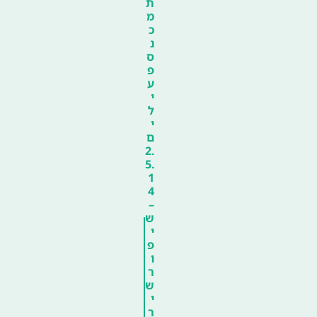
ת
מ
כ
נ
ס
פ
ע
י
ל
י
ם
2.
5.
1
4
–
ש
י
פ
ו
ר
ש
י
ר