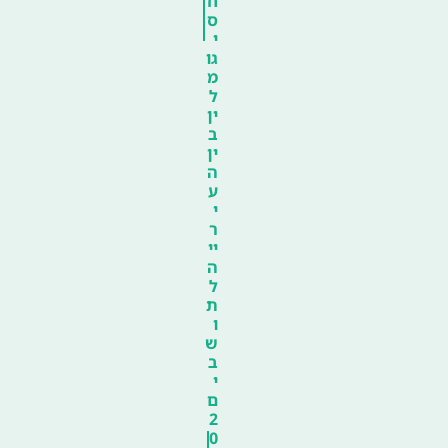
ח
ס
י
גו
מ
ל
ין
ב
ין
ה
ע
י
ר
יי
ה
ל
ת
ו
ש
ב
י
ם
2
0