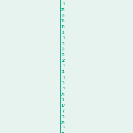
ו
ת
ה
ת
ח
ב
ו
ר
ה
ה
צ
י
ב
ו
ר
י
ת
ב
ע
ז
ר
ת
י