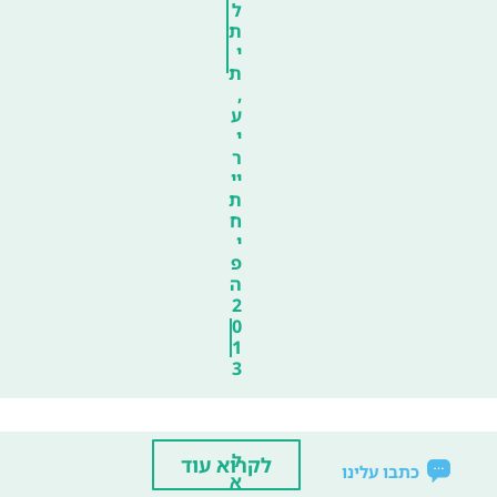
ל
ת
י
ת
,
ע
י
ר
יי
ת
ח
י
פ
ה
2
0
1
3
ל
לקרוא עוד
כתבו עלינו
א