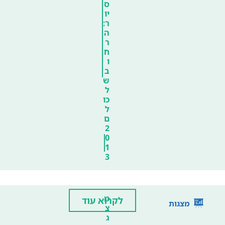
ס
יו
ר:
ה
ר
ח
ו
ב
ש
ל
כו
ל
ם
2
0
1
3
מ
לקרוא עוד
מצגות
צ
ג