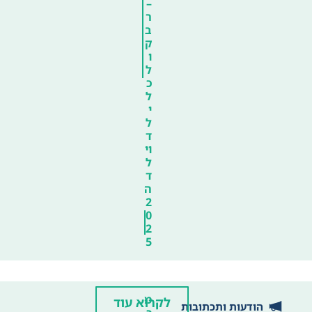
–
ר
ב
ק
ו
ל
כ
ל
י
ל
ד
וי
ל
ד
ה
2
0
2
5
מ
לקרוא עוד
הודעות ותכתובות