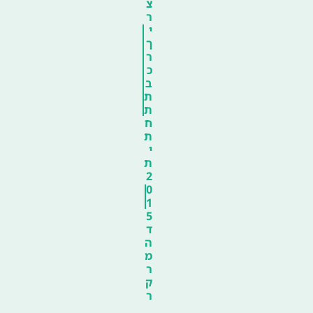
צ
ר
י
ך
ר
כ
ב
ת
ת
ח
ת
י
ת
2
0
1
5
ד
ה
מ
ר
ק
ר