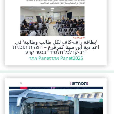
‘بطاقة راف-كاف لكل طالب وطالبة‘ في
اعدادية ابن سينا كفرقرع – השקת תוכנית
"רב-קו לכל תלמיד" בכפר קרע
2025
Panet אתר
Panet אתר