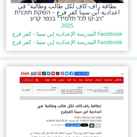
بطاقة راف-كاف لكل طالب وطالبة" في
اعدادية ابن سينا كفر قرع – השקת תוכנית
"רב-קו לכל תלמיד" בכפר קרע
2025
Facebook المدرسة الإعدادية إبن سينا - كفر قرع
Facebook المدرسة الإعدادية إبن سينا - كفر قرع