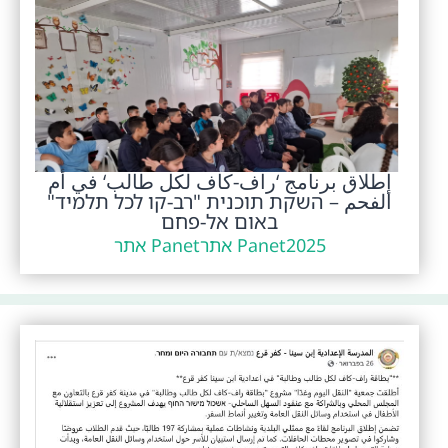
إطلاق برنامج ‘راف-كاف لكل طالب‘ في أم
الفحم – השקת תוכנית "רב-קו לכל תלמיד"
באום אל-פחם
2025
Panet אתר
Panet אתר