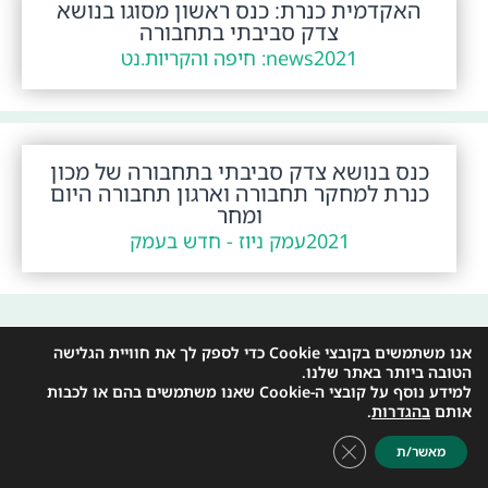
האקדמית כנרת: כנס ראשון מסוגו בנושא
צדק סביבתי בתחבורה
2021
news: חיפה והקריות.נט
כנס בנושא צדק סביבתי בתחבורה של מכון
כנרת למחקר תחבורה וארגון תחבורה היום
ומחר
2021
עמק ניוז - חדש בעמק
אנו משתמשים בקובצי Cookie כדי לספק לך את חוויית הגלישה
…
3
2
1
<
הטובה ביותר באתר שלנו.
>
7
למידע נוסף על קובצי ה-Cookie שאנו משתמשים בהם או לכבות
אותם
בהגדרות
.
Close GDPR Cookie Banner
מאשר/ת