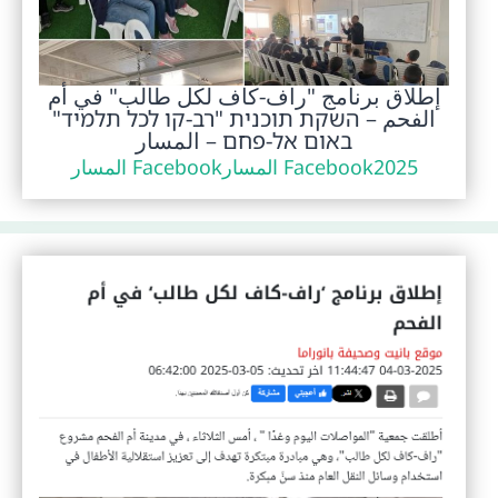
إطلاق برنامج "راف-كاف لكل طالب" في أم
الفحم – השקת תוכנית "רב-קו לכל תלמיד"
באום אל-פחם – المسار
2025
Facebook المسار
Facebook المسار