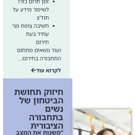
זמן חרום כזרז
לשיפור מידע על
תח"צ
חשיבה צופת פני
עתיד בעת
חירום
ועוד נושאים מתחום
התחבורה בחירום…
לקרוא עוד
חיזוק תחושת
הביטחון של
נשים
בתחבורה
הציבורית
“משנות את המצב