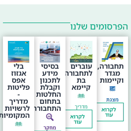
הפרסומים שלנו
עוברים
תחבורה,
בסיסי
בלי
לתחבורה
מגדר
מידע
אגזוז
בת
וקיימות
לתכנון
אפס
קיימא
וקבלת
פליטות
החלטות
-
מצגת
בתחום
מדריך
מדריך
התחבורה
לרשויות
לקרוא
המקומיות
עוד
לקרוא
עוד
מחקר