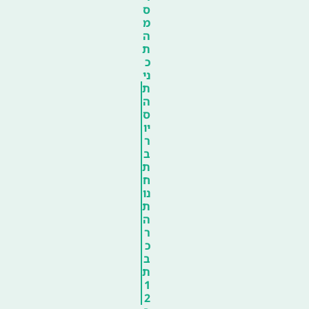
ס
מ
ה
ת
כ
ני
ת
ה
ס
יו
ר
ב
ת
ח
נו
ת
ה
ר
כ
ב
ת
1
2