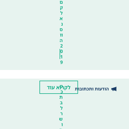
ם
ק
ל
א
נ
ס
וו
ה
2
0
1
9
מ
לקרוא עוד
הודעות ותכתובות
כ
ת
ב
ל
ר
ש
ו