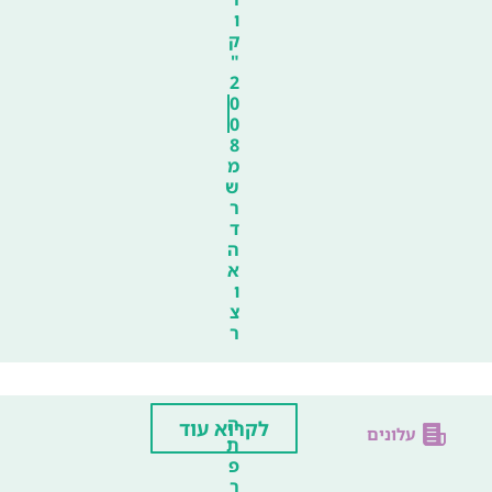
ו
ק
"
2
0
0
8
מ
ש
ר
ד
ה
א
ו
צ
ר
ה
לקרוא עוד
עלונים
ת
פ
ר