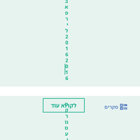
ב
א
פ
ר
י
ל
2
0
1
6
2
0
1
6
ס
לקרוא עוד
סקרים
ק
ר
נו
ס
ע
י