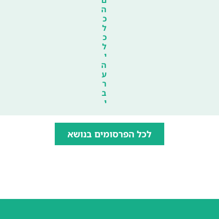
ה
כ
ל
כ
ל
י
ה
ע
ר
ב
י
לכל הפרסומים בנושא