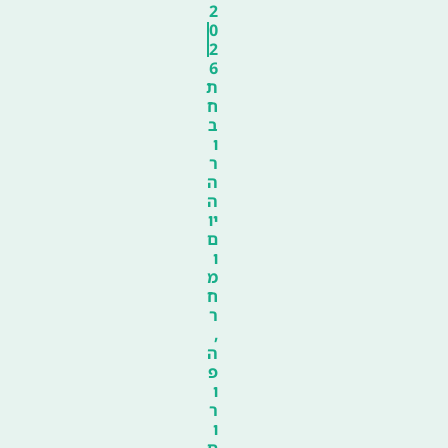
2
0
2
6
ת
ח
ב
ו
ר
ה
ה
יו
ם
ו
מ
ח
ר
,
ה
פ
ו
ר
ו
ם