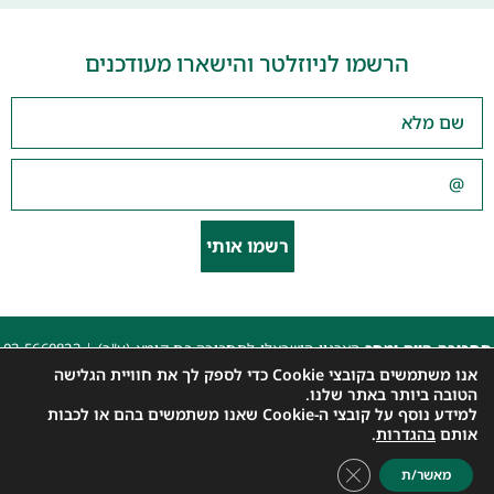
הרשמו לניוזלטר והישארו מעודכנים
רשמו אותי
תחבורה היום ומחר
הארגון הישראלי לתחבורה בת קימא (ע"ר) |
03-5660823
beyarok@gmail.com
|
אנו משתמשים בקובצי Cookie כדי לספק לך את חוויית הגלישה
כל הזכויות שמורות 2025 |
הצהרת נגישות האתר
|
מדיניות פרטיות
הטובה ביותר באתר שלנו.
למידע נוסף על קובצי ה-Cookie שאנו משתמשים בהם או לכבות
עיצוב: עדי. עיצוב גרפי
|
איפיון, פיתוח ותכנות: קובי משיח – Msite
אותם
בהגדרות
.
Close GDPR Cookie Banner
מאשר/ת