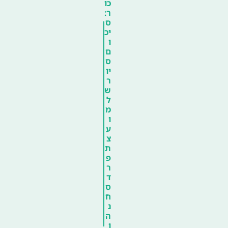
כו
ר:
ס
יכ
ו
ם
ס
יו
ר
ש
ל
מ
ו
ע
צ
ת
פ
ר
ד
ס
ח
נ
ה
ו