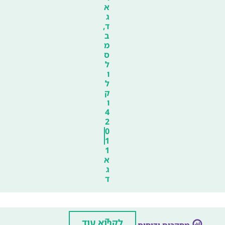
א
ג
ד,
ב
מ
ס
ל
ו
ל
ק
ו
4
2
0
1
1
א
ג
ד
ד
לקרוא עוד