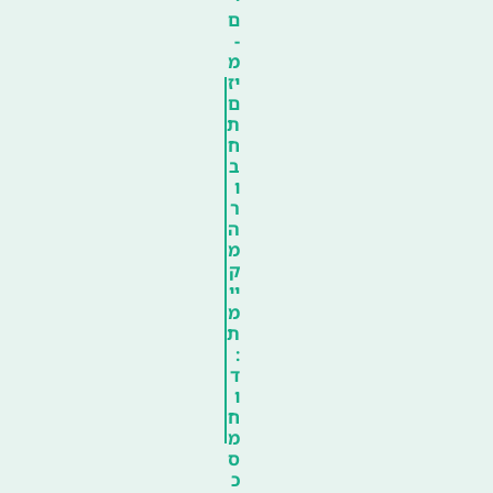
ם
-
מ
יז
ם
ת
ח
ב
ו
ר
ה
מ
ק
יי
מ
ת
:
ד
ו
ח
מ
ס
כ