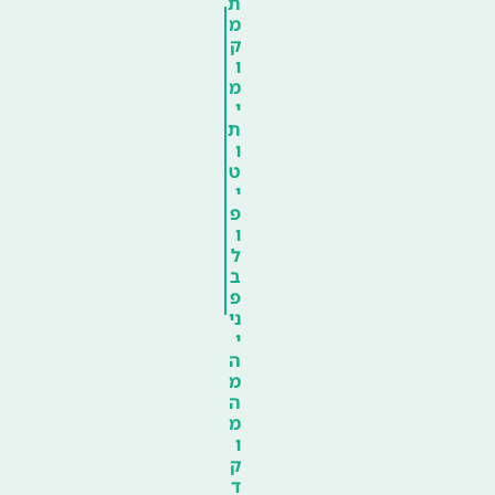
ת
מ
ק
ו
מ
י
ת
ו
ט
י
פ
ו
ל
ב
פ
ני
י
ה
מ
ה
מ
ו
ק
ד