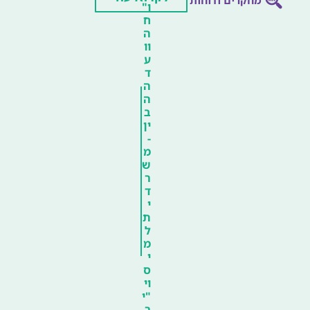
מחקרים ודוחות
ו"
ח
ה
וו
ע
ד
ה
ה
ב
ין
-
מ
ש
ר
ד
י
ת
ל
מ
י
ס
וי
"י
ר