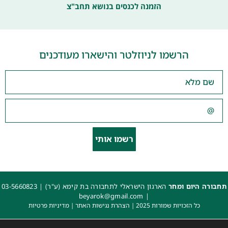
הזמנה לכנסים בנושא תחב"צ
הרשמו לניוזלטר והישארו מעודכנים
רשמו אותי
תחבורה היום ומחר
הארגון הישראלי לתחבורה בת קימא (ע"ר) |
03-5660823
beyarok@gmail.com
|
כל הזכויות שמורות 2025 |
הצהרת נגישות האתר
|
מדיניות פרטיות
עיצוב: עדי. עיצוב גרפי
|
איפיון, פיתוח ותכנות: קובי משיח – Msite