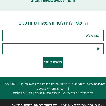
הזמנה לכנסים בנושא תחב"צ
הרשמו לניוזלטר והישארו מעודכנים
רשמו אותי
תחבורה היום ומחר
הארגון הישראלי לתחבורה בת קימא (ע"ר) |
03-5660823
beyarok@gmail.com
|
כל הזכויות שמורות 2025 |
הצהרת נגישות האתר
|
מדיניות פרטיות
עיצוב: עדי. עיצוב גרפי
|
איפיון, פיתוח ותכנות: קובי משיח – Msite
אנו משתמשים בקובצי Cookie כדי לספק לך את חוויית הגלישה