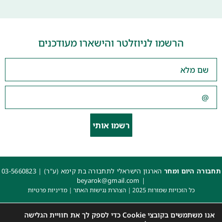
הרשמו לניוזלטר והישארו מעודכנים
רשמו אותי
תחבורה היום ומחר
הארגון הישראלי לתחבורה בת קימא (ע"ר) |
03-5660823
beyarok@gmail.com
|
כל הזכויות שמורות 2025 |
הצהרת נגישות האתר
|
מדיניות פרטיות
עיצוב: עדי. עיצוב גרפי
|
איפיון, פיתוח ותכנות: קובי משיח – Msite
אנו משתמשים בקובצי Cookie כדי לספק לך את חוויית הגלישה