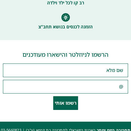
רב קו לכל ילד וילדה
הזמנה לכנסים בנושא תחב"צ
הרשמו לניוזלטר והישארו מעודכנים
רשמו אותי
תחבורה היום ומחר
הארגון הישראלי לתחבורה בת קימא (ע"ר) |
03-5660823