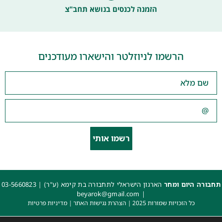
הזמנה לכנסים בנושא תחב"צ
הרשמו לניוזלטר והישארו מעודכנים
רשמו אותי
תחבורה היום ומחר
הארגון הישראלי לתחבורה בת קימא (ע"ר) |
03-5660823
beyarok@gmail.com
|
כל הזכויות שמורות 2025 |
הצהרת נגישות האתר
|
מדיניות פרטיות
עיצוב: עדי. עיצוב גרפי
|
איפיון, פיתוח ותכנות: קובי משיח – Msite