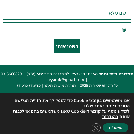
רשמו אותי
תחבורה היום ומחר
הארגון הישראלי לתחבורה בת קימא (ע"ר) |
03-5660823
beyarok@gmail.com
|
כל הזכויות שמורות 2025 |
הצהרת נגישות האתר
|
מדיניות פרטיות
עיצוב: עדי. עיצוב גרפי
|
איפיון, פיתוח ותכנות: קובי משיח – Msite
אנו משתמשים בקובצי Cookie כדי לספק לך את חוויית הגלישה
הטובה ביותר באתר שלנו.
למידע נוסף על קובצי ה-Cookie שאנו משתמשים בהם או לכבות
אותם
בהגדרות
.
Close GDPR Cookie Banner
מאשר/ת