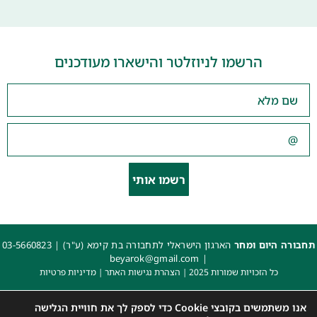
הרשמו לניוזלטר והישארו מעודכנים
רשמו אותי
תחבורה היום ומחר
הארגון הישראלי לתחבורה בת קימא (ע"ר) |
03-5660823
beyarok@gmail.com
|
כל הזכויות שמורות 2025 |
הצהרת נגישות האתר
|
מדיניות פרטיות
עיצוב: עדי. עיצוב גרפי
|
איפיון, פיתוח ותכנות: קובי משיח – Msite
אנו משתמשים בקובצי Cookie כדי לספק לך את חוויית הגלישה