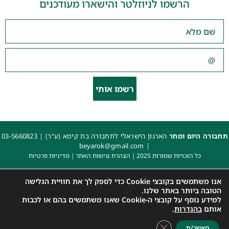
הרשמו לניוזלטר והישארו מעודכנים
רשמו אותי
תחבורה היום ומחר
הארגון הישראלי לתחבורה בת קימא (ע"ר) |
03-5660823
beyarok@gmail.com
|
כל הזכויות שמורות 2025 |
הצהרת נגישות האתר
|
מדיניות פרטיות
עיצוב: עדי. עיצוב גרפי
|
איפיון, פיתוח ותכנות: קובי משיח – Msite
אנו משתמשים בקובצי Cookie כדי לספק לך את חוויית הגלישה
הטובה ביותר באתר שלנו.
למידע נוסף על קובצי ה-Cookie שאנו משתמשים בהם או לכבות
אותם
בהגדרות
.
Close GDPR Cookie Banner
מאשר/ת