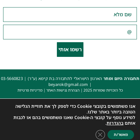
רשמו אותי
תחבורה היום ומחר
הארגון הישראלי לתחבורה בת קימא (ע"ר) |
03-5660823
beyarok@gmail.com
|
כל הזכויות שמורות 2025 |
הצהרת נגישות האתר
|
מדיניות פרטיות
עיצוב: עדי. עיצוב גרפי
|
איפיון, פיתוח ותכנות: קובי משיח – Msite
אנו משתמשים בקובצי Cookie כדי לספק לך את חוויית הגלישה
הטובה ביותר באתר שלנו.
למידע נוסף על קובצי ה-Cookie שאנו משתמשים בהם או לכבות
אותם
בהגדרות
.
Close GDPR Cookie Banner
מאשר/ת