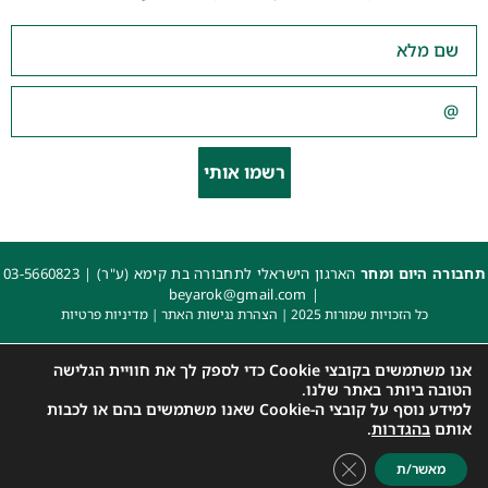
רשמו אותי
תחבורה היום ומחר
הארגון הישראלי לתחבורה בת קימא (ע"ר) |
03-5660823
beyarok@gmail.com
|
כל הזכויות שמורות 2025 |
הצהרת נגישות האתר
|
מדיניות פרטיות
עיצוב: עדי. עיצוב גרפי
|
איפיון, פיתוח ותכנות: קובי משיח – Msite
אנו משתמשים בקובצי Cookie כדי לספק לך את חוויית הגלישה
הטובה ביותר באתר שלנו.
למידע נוסף על קובצי ה-Cookie שאנו משתמשים בהם או לכבות
אותם
בהגדרות
.
Close GDPR Cookie Banner
מאשר/ת