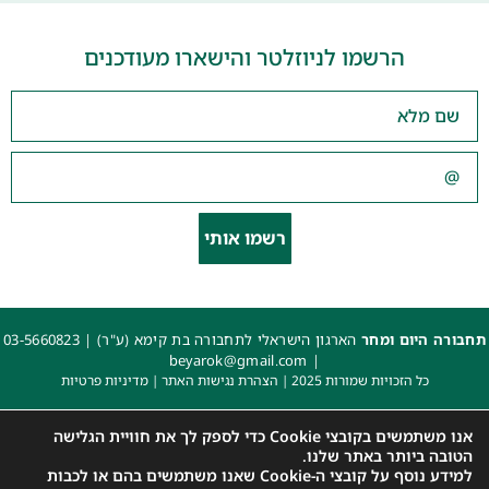
הרשמו לניוזלטר והישארו מעודכנים
רשמו אותי
תחבורה היום ומחר
הארגון הישראלי לתחבורה בת קימא (ע"ר) |
03-5660823
beyarok@gmail.com
|
כל הזכויות שמורות 2025 |
הצהרת נגישות האתר
|
מדיניות פרטיות
עיצוב: עדי. עיצוב גרפי
|
איפיון, פיתוח ותכנות: קובי משיח – Msite
אנו משתמשים בקובצי Cookie כדי לספק לך את חוויית הגלישה
הטובה ביותר באתר שלנו.
למידע נוסף על קובצי ה-Cookie שאנו משתמשים בהם או לכבות