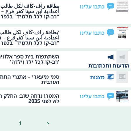
بطاقة راف-كاف لكل طالب 
כתבו עלינו
اعدادية ابن سينا كفر قرع 
"רב-קו לכל תלמיד" בכפר 
‘بطاقة راف-كاف لكل طالب 
כתבו עלינו
اعدادية ابن سينا كفرقرع –
"רב-קו לכל תלמיד" בכפר 
השתתפות בית ספר אלונים
'רב-קו לכל ילד וילדה'
הודעות ותכתובות
סמי מיעארי – אתגרי התח
מצגות
הערבית
המטרו נדחה שוב: החלק ה
כתבו עלינו
לא לפני 2035
1
<