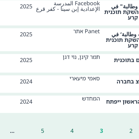
Facebook المدرسة
وطالبة" في
2025
الإعدادية إبن سينا - كفر قرع
– השקת תוכנית
קרע
Panet אתר
وطالبة‘ في
2025
 השקת תוכנית
קרע
תמר קינן, נוי דגן
 בתוכנית
2025
סאמי מיעארי
צ בחברה
2024
המחדש
ראשון ייפתח
2024
…
5
4
3
2