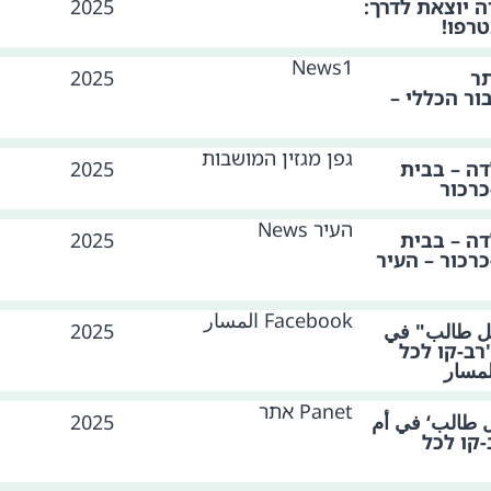
ה יוצאת לדרך:
2025
רפו!
News1
תר
2025
 פי 25 מהציבור הכללי –
גפן מגזין המושבות
דה – בבית
2025
כרכור
העיר News
דה – בבית
2025
רכור – העיר
Facebook المسار
كل طالب" في
2025
רב-קו לכל
مسار
Panet אתר
 طالب‘ في أم
2025
-קו לכל