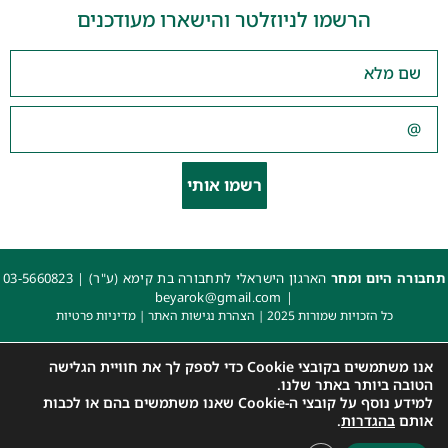
הרשמו לניוזלטר והישארו מעודכנים
רשמו אותי
תחבורה היום ומחר
הארגון הישראלי לתחבורה בת קימא (ע"ר) |
03-5660823
beyarok@gmail.com
|
כל הזכויות שמורות 2025 |
הצהרת נגישות האתר
|
מדיניות פרטיות
עיצוב: עדי. עיצוב גרפי
|
איפיון, פיתוח ותכנות: קובי משיח – Msite
אנו משתמשים בקובצי Cookie כדי לספק לך את חוויית הגלישה
הטובה ביותר באתר שלנו.
למידע נוסף על קובצי ה-Cookie שאנו משתמשים בהם או לכבות
אותם
בהגדרות
.