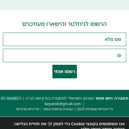
הרשמו לניוזלטר והישארו מעודכנים
רשמו אותי
תחבורה היום ומחר
הארגון הישראלי לתחבורה בת קימא (ע"ר) |
03-5660823
beyarok@gmail.com
|
כל הזכויות שמורות 2025 |
הצהרת נגישות האתר
|
מדיניות פרטיות
עיצוב: עדי. עיצוב גרפי
|
איפיון, פיתוח ותכנות: קובי משיח – Msite
אנו משתמשים בקובצי Cookie כדי לספק לך את חוויית הגלישה
הטובה ביותר באתר שלנו.