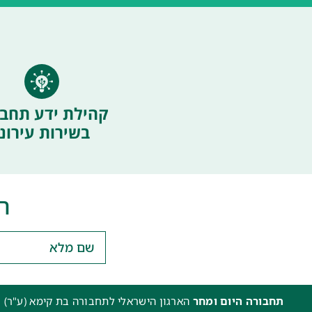
קהילת ידע תחבו
בשירות עירוני
ה
תחבורה היום ומחר
הארגון הישראלי לתחבורה בת קימא (ע"ר) 