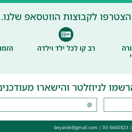
הצטרפו לקבוצות הווטסאפ שלנו.
רה
רב קו לכל ילד וילדה
הזמנ
רשמו לניוזלטר והישארו מעודכנים
|
03-5660823
|
beyarok@gmail.com