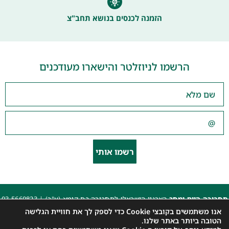
הזמנה לכנסים בנושא תחב"צ
הרשמו לניוזלטר והישארו מעודכנים
רשמו אותי
תחבורה היום ומחר
הארגון הישראלי לתחבורה בת קימא (ע"ר) |
03-5660823
beyarok@gmail.com
|
אנו משתמשים בקובצי Cookie כדי לספק לך את חוויית הגלישה
כל הזכויות שמורות 2025 |
הצהרת נגישות האתר
|
מדיניות פרטיות
הטובה ביותר באתר שלנו.