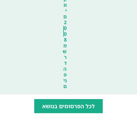
ונ
י
ם
2
0
0
8
מ
ש
ר
ד
ה
פ
ני
ם
לכל הפרסומים בנושא