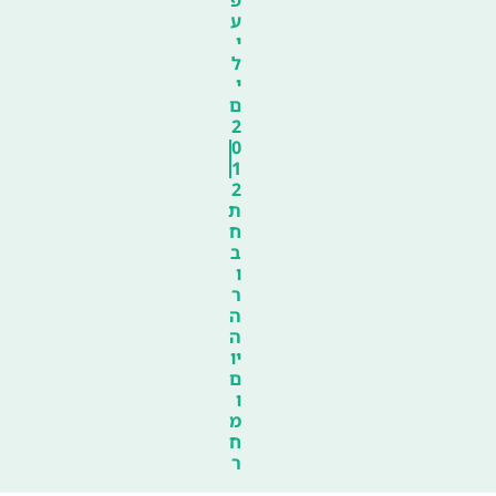
פ
ע
י
ל
י
ם
2
0
1
2
ת
ח
ב
ו
ר
ה
ה
יו
ם
ו
מ
ח
ר