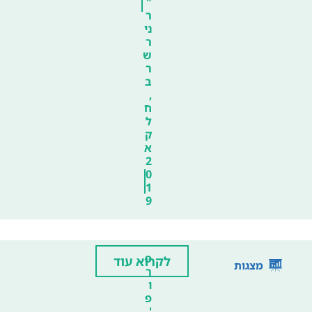
"
ר
ני
ר
ש
ר
ב
,
ח
ל
ק
א
2
0
1
9
פ
לקרוא עוד
מצגות
ר
ו
פ
'