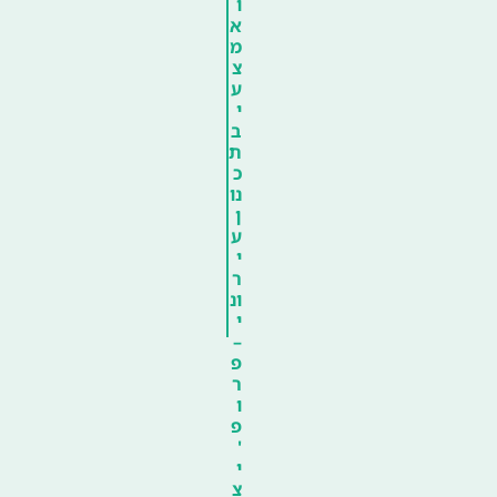
ו
א
מ
צ
ע
י
ב
ת
כ
נו
ן
ע
י
ר
ונ
י
–
פ
ר
ו
פ
'
י
צ