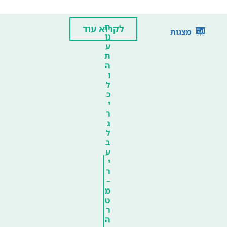
ת
לקרוא עוד
מצגות
נו
ע
ת
ה
ו
ל
כ
י
ר
ג
ל
ב
ע
י
ר
–
מ
ט
ר
ה