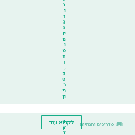
ב
ו
ר
ה
ה
יו
ם
ו
מ
ח
ר
,
ה
ט
כ
ני
ון
מ
לקרוא עוד
מדריכים והנחיות
ק
ד