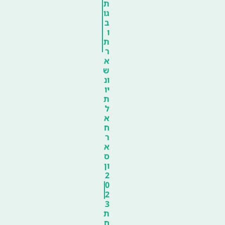
ת
גו
ב
ו
ת
ר
א
ש
ונ
יו
ת
ל
א
ח
ר
א
ס
ון
2
0
2
3
ת
ח