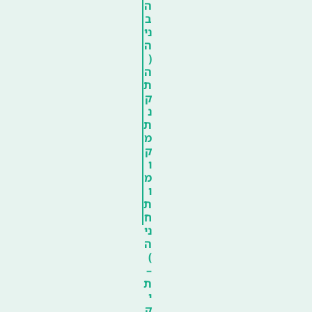
ה
ב
ני
ה
(
ה
ת
ק
נ
ת
מ
ק
ו
מ
ו
ת
ח
ני
ה
)
–
ת
י
ק