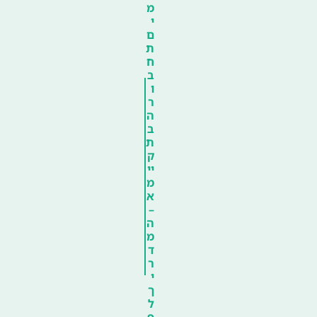
מ
י
ם
ת
ח
ב
ו
ר
ה
ב
ת
ק
יי
מ
א
–
ה
מ
ד
ר
י
ך
ל