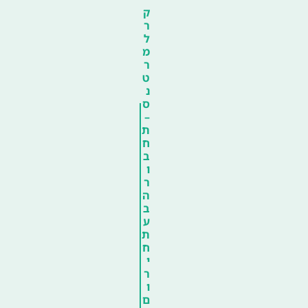
ק
ר
ל
מ
ר
ט
נ
ס
–
ת
ח
ב
ו
ר
ה
ב
ע
ת
ח
י
ר
ו
ם