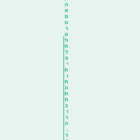
ה
א
ס
ט
ר
ט
גי
ת
ל
פ
י
ת
ו
ח
ה
ת
ח
ב
ו
ר
ה
,
ד