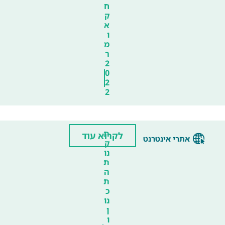
ח
ק
א
ו
מ
ר
2
0
2
2
ת
לקרוא עוד
אתרי אינטרנט
ק
נו
ת
ה
ת
כ
נו
ן
ו