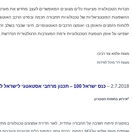
חברות הטכנולוגיה מציעות כלים מגוונים המאפשרים לעצב מחדש את מערכת 
ההשפעות הפוטנציאליות של טכנולוגיות תחבורה חכמה ובפרט הרכב האוטונו
ללוחות הזמנים והאופן בו יאומצו הרכבים האוטונומיים, חיוני שכבר בשלב זה
ישפיעו על אופן הטמעת הטכנולוגיות ורמת המעורבות הרגולטורית הנדרשת.
מצגת עלמא צור רביבו
מצגת דר' מיכל לפידות
2.7.2018 –
כנס ישראל 100 – תכנון מרחבי אסטאטגי לישראל לקראת 2048
*אירוע בחסות הטכניון
במסגרת פיתוח חשיבה על תחבורה עתידית, לאור חדירת אמצעים טכנולוגיים מתקדמ
שותפים מגופי שלטון ו
NGOs
בתחום.
הכנס עסק בפיתוח כלים תכנוניים והערכות 