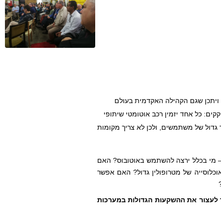
העולם רוחש מפעילות ופרסומים על המהפכה התחבורתית שתחולל כניסת הרכב האוטומטי. חלקם הגדול של הפרסומים נובע מחברות הרכב והטכנולוגיה, ויתכן שגם הקהילה האקדמית בעולם 
מוטה על ידי הכסף הגדול של החברות הטכנולוגיות. קיים חשש שאנחנו מוצפים בהערכות אופטימיות ולא מקבלים דיון מאוזן. מבטיחים לנו את קץ עידן הפקקים: כל אחד יזמין רכב אוטומטי שיתופי 
באפליקציה ויגיע מהמוצא ליעד באפס זמן. לא יהיו כלי רכב בבעלות פרטית לשימוש בלעדי של בעלי הרכב. מספר קטן של כלי רכב אוטומטיים ישרתו מספר גדול של משתמשים, ולכן לא צריך מקומות 
מה יהיה עתיד התחבורה הציבורית "הרגילה"? אם מחיר הנסיעה האינדיבידואלית ברכב האוטומטי השיתופי יהיה נמוך כמו שמבטיחים, והזמינות גבוהה – מי בכלל ירצה להשתמש באוטובוס? האם 
האם מערכת תחבורה מבוססת כלי רכב אוטומטיים קטנים יכולה לשרת אוכלוסייה של מטרופולין גדול? האם אפשר 
ועוד סוגיות ייחודיות לישראל: האם יימצא פתרון הקסמים לבנייה מסיבית של שכונות חדשות ללא פתרונות תחבורתיים "מסורתיים"? האם אפשר לעצור את ההשקעות הגדולות במערכות 