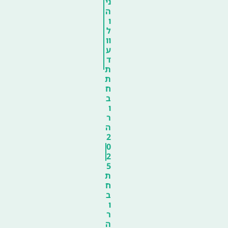
ני
ה
ו
ל
וו
ע
ד
ת
ת
ח
ב
ו
ר
ה
2
0
2
5
ת
ח
ב
ו
ר
ה