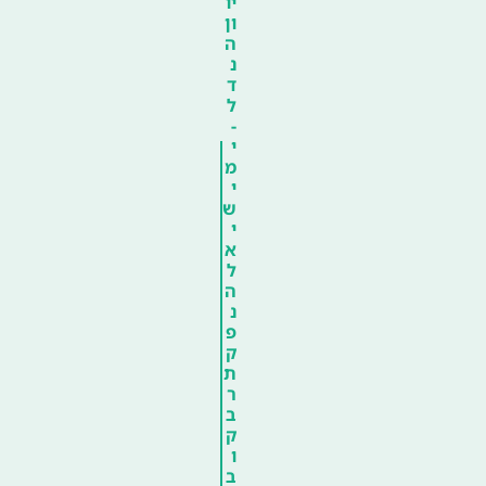
יו
ון
ה
נ
ד
ל
-
י
מ
י
ש
י
א
ל
ה
נ
פ
ק
ת
ר
ב
ק
ו
ב