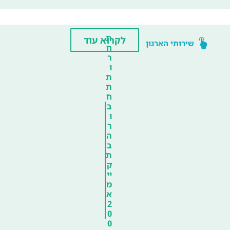
ת
לקרוא עוד
שירותי הארגון
ח
ר
ו
ת
ת
ח
ב
ו
ר
ה
ב
ת
ק
יי
מ
א
2
0
0