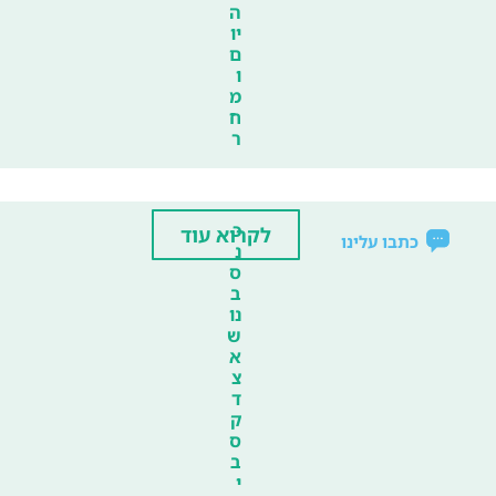
ה
יו
ם
ו
מ
ח
ר
כ
לקרוא עוד
כתבו עלינו
נ
ס
ב
נו
ש
א
צ
ד
ק
ס
ב
י