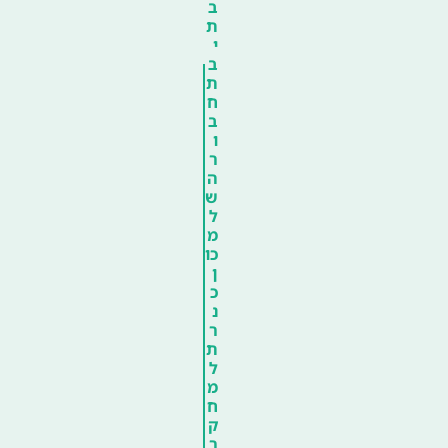
ב
ת
י
ב
ת
ח
ב
ו
ר
ה
ש
ל
מ
כו
ן
כ
נ
ר
ת
ל
מ
ח
ק
ר