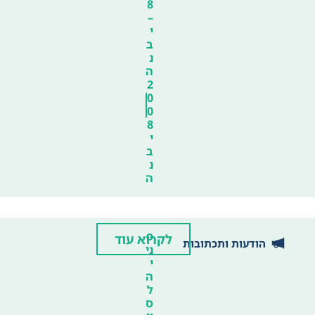
8
–
י
ב
נ
ה
2
0
0
8
י
ב
נ
ה
פ
לקרוא עוד
הודעות ותכתובות
ני
י
ה
ל
ס