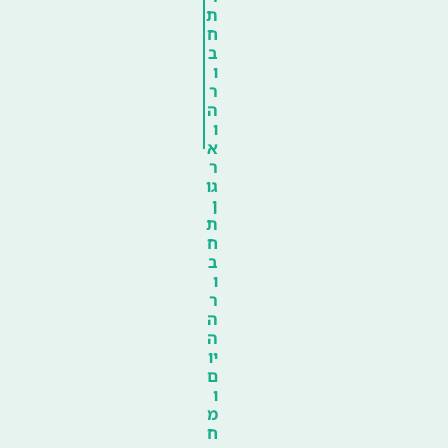
ת
ח
ב
ו
ר
ה
ו
א
ר
גו
ן
ת
ח
ב
ו
ר
ה
ה
יו
ם
ו
מ
ח