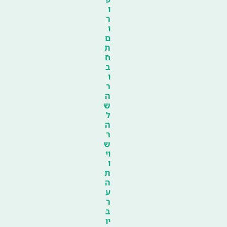
ו
ר
ו
ם
ת
ח
ב
ו
ר
ה
ש
ל
ה
ר
ש
וי
ו
ת
ה
ע
ר
ב
יו