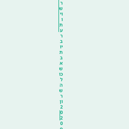
ר
ש
וי
ו
ת
ע
ר
ב
יו
ת
ב
א
ש
כו
ל
ה
ש
ר
ון
2
0
2
0
פ