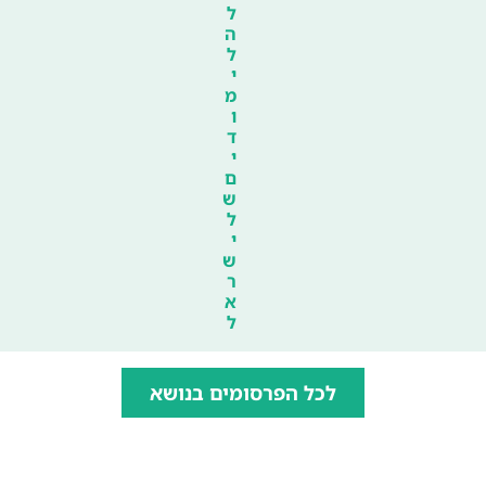
ל
ה
ל
י
מ
ו
ד
י
ם
ש
ל
י
ש
ר
א
ל
לכל הפרסומים בנושא