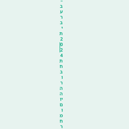
–
ב
ע
ר
ב
י
ת
2
0
2
4
ת
ח
ב
ו
ר
ה
ה
יו
ם
ו
מ
ח
ר