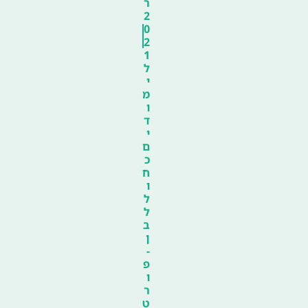
ר
2
0
2
1
ל
י
מ
ו
ד
י
ם
כ
ח
ו
ל
ל
ב
ן
-
פ
ו
ר
ט