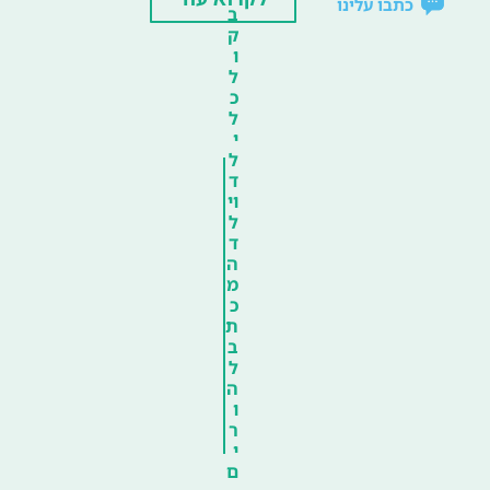
כתבו עלינו
ב
ק
ו
ל
כ
ל
י
ל
ד
וי
ל
ד
ה
מ
כ
ת
ב
ל
ה
ו
ר
י
ם