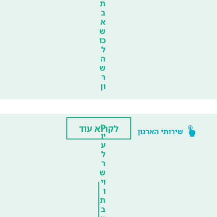
ת
ב
א
ש
כו
ל
ה
ש
ר
ון
ס
לקרוא עוד
שירותי הארגון
יו
ע
ל
ר
ש
וי
ו
ת
ב