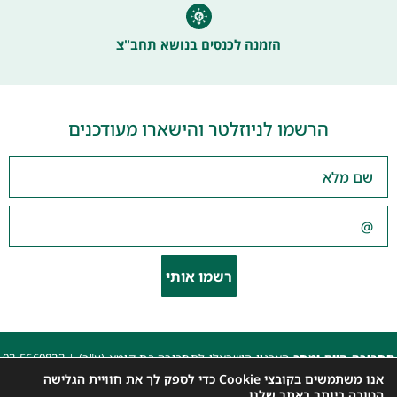
הזמנה לכנסים בנושא תחב"צ
הרשמו לניוזלטר והישארו מעודכנים
רשמו אותי
תחבורה היום ומחר
הארגון הישראלי לתחבורה בת קימא (ע"ר) |
03-5660823
beyarok@gmail.com
|
אנו משתמשים בקובצי Cookie כדי לספק לך את חוויית הגלישה
כל הזכויות שמורות 2025 |
הצהרת נגישות האתר
|
מדיניות פרטיות
הטובה ביותר באתר שלנו.