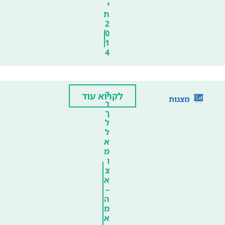
י
ת
2
0
1
4
ד
לקרוא עוד
מצגות
ר
ך
ל
ל
א
מ
ו
צ
א
–
ה
מ
א