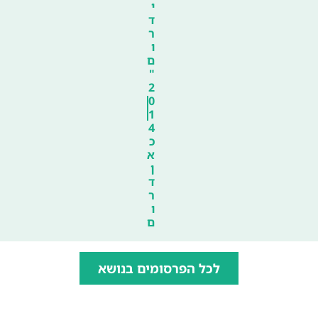
י
ד
ר
ו
ם
"
2
0
1
4
כ
א
ן
ד
ר
ו
ם
לכל הפרסומים בנושא