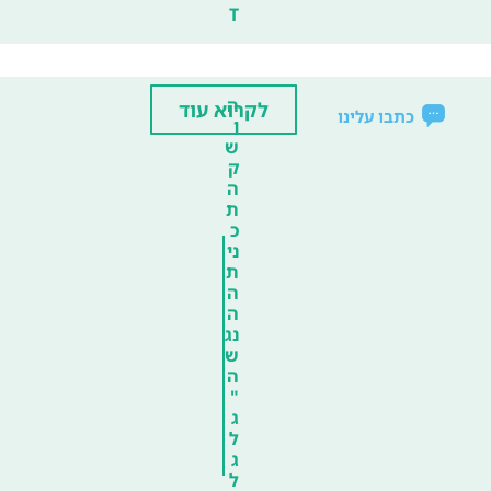
T
ה
לקרוא עוד
כתבו עלינו
ו
ש
ק
ה
ת
כ
ני
ת
ה
ה
נג
ש
ה
"
ג
ל
ג
ל