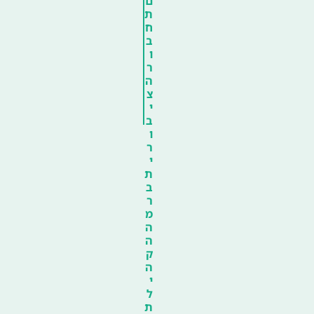
ם
ת
ח
ב
ו
ר
ה
צ
י
ב
ו
ר
י
ת
ב
ר
מ
ה
ה
ק
ה
י
ל
ת