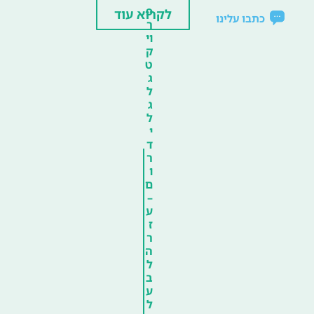
פ
לקרוא עוד
כתבו עלינו
ר
וי
ק
ט
ג
ל
ג
ל
י
ד
ר
ו
ם
–
ע
ז
ר
ה
ל
ב
ע
ל