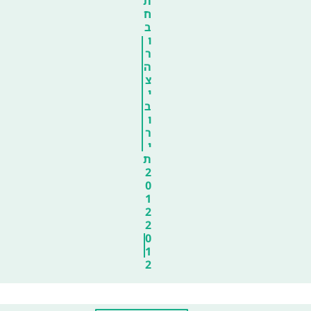
ת
ח
ב
ו
ר
ה
צ
י
ב
ו
ר
י
ת
2
0
1
2
2
0
1
2