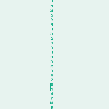
י
מ
וג
ב
ל
וי
ו
ת
ב
ד
ר
ו
ם
ה
א
ר
ץ
2
0
1
4
Y
N
E