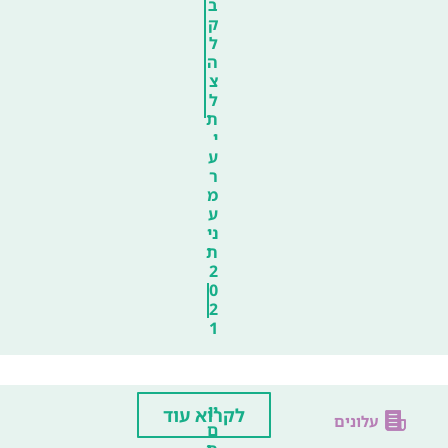
ב
ק
ל
ה
צ
ל
ת
י
ע
ר
מ
ע
ני
ת
2
0
2
1
יו
לקרוא עוד
עלונים
ם