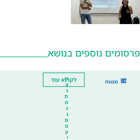
פרסומים נוספים בנושא
מ
לקרוא עוד
מצגות
צ
ג
ת
מ
כ
נ
ס
פ
ע
י