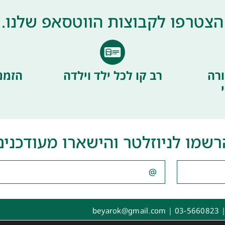
הצטרפו לקבוצות הווטסאפ שלנו.
רה
רב קו לכל ילד וילדה
הזמנ
רשמו לניוזלטר והישארו מעודכנים
|
03-5660823
|
beyarok@gmail.com
ת