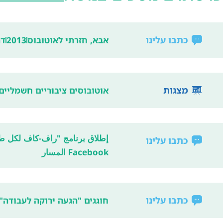
כתבו עלינו
אבא, חזרתי לאוטובוס
2013
דה
מצגות
אוטובוסים ציבוריים חשמליים
إطلاق برنامج "راف-كاف لكل ط
כתבו עלינו
Facebook المسار
כתבו עלינו
חוגגים "הגעה ירוקה לעבודה" 