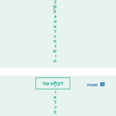
2
0
1
4
וו
א
ל
ה
ח
ד
ש
ו
ת
ד
לקרוא עוד
מצגות
"
ר
א
ל
כ
ס