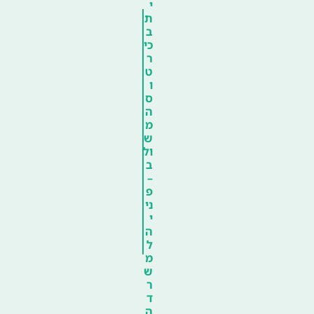
י
ת
ב
כי
ר
ט
ו
ס
ה
מ
ש
ול
ב
–
פ
ני
י
ה
ל
מ
ש
ר
ד
ה