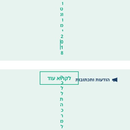
ו
ט
ונ
ו
מ
י
2
0
1
8
ה
לקרוא עוד
הודעות ותכתובות
כ
ל
ל
ת
ה
כ
ר
מ
ל