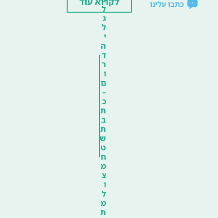
לקרוא עוד
כתבו עלינו
ל
ג
ל
י
ה
ד
ר
ו
ם
–
כ
ת
ב
ת
ש
ט
ח
מ
צ
ו
ל
מ
ת