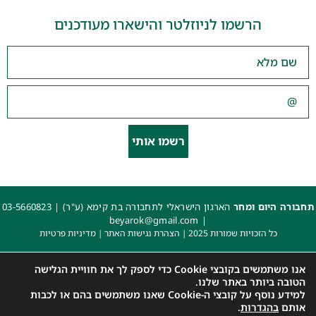
הרשמו לניוזלטר והישארו מעודכנים
רשמו אותי
תחבורה היום ומחר
הארגון הישראלי לתחבורה בת קימא (ע"ר) |
03-5660823
beyarok@gmail.com
|
כל הזכויות שמורות 2025 |
הצהרת נגישות האתר
|
מדיניות פרטיות
עיצוב: עדי. עיצוב גרפי
|
איפיון, פיתוח ותכנות: קובי משיח – Msite
אנו משתמשים בקובצי Cookie כדי לספק לך את חוויית הגלישה
הטובה ביותר באתר שלנו.
למידע נוסף על קובצי ה-Cookie שאנו משתמשים בהם או לכבות
אותם
בהגדרות
.