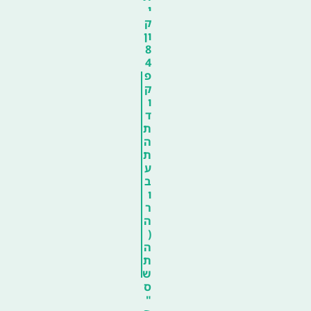
י
ק
ון
8
4
פ
ק
ו
ד
ת
ה
ת
ע
ב
ו
ר
ה
(
ה
ת
ש
ס
"