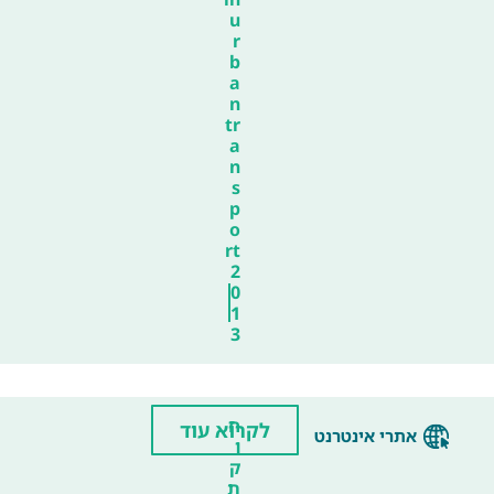
u
r
b
a
n
tr
a
n
s
p
o
rt
2
0
1
3
ח
לקרוא עוד
אתרי אינטרנט
ו
ק
ת