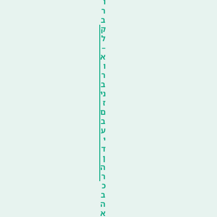
ו
ר
ב
ק
ל
–
א
ו
ר
ב
ני
ז
ם
ב
ע
י
ד
ן
ה
ר
כ
ב
ה
א