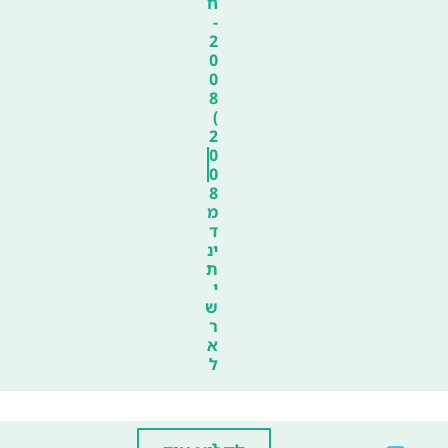
ח
-
2
0
0
8
)
2
0
0
8
מ
ד
ינ
ת
י
ש
ר
א
ל
ג