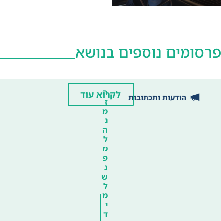
פרסומים נוספים בנושא
ה
לקרוא עוד
הודעות ותכתובות
ז
מ
נ
ה
ל
מ
פ
ג
ש
ל
מ
י
ד