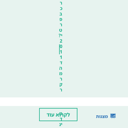
ר
כ
ב
פ
ר
ט
י?
2
0
1
1
ד
ה
מ
ר
ק
ר
מ
לקרוא עוד
מצגות
ד
ינ