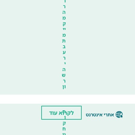
ו
ר
ה
מ
ק
יי
מ
ת
ב
ע
ר
י
ה
ש
ר
ון
ח
לקרוא עוד
אתרי אינטרנט
ו
ק
ח
ני