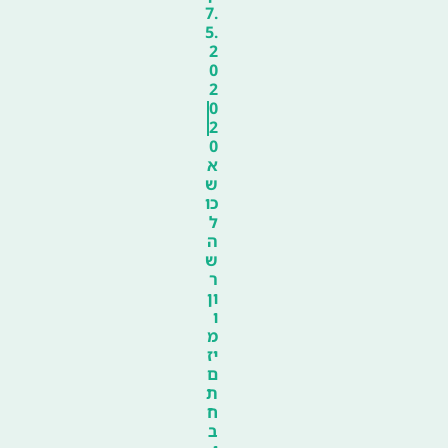
7.
5.
2
0
2
0
2
0
א
ש
כו
ל
ה
ש
ר
ון
ו
מ
יז
ם
ת
ח
ב