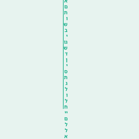
א
ם
ת
ו
ש
ב
י
גו
ש
ד
ן
י
ס
ת
ג
ל
ו
ל
ח
יי
ם
ל
ל
א