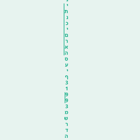
י
ת
נ
כ
י
ם
ר
א
ה
ס
ע
י
ף
3
1
9
9
3
מ
ש
ר
ד
ה