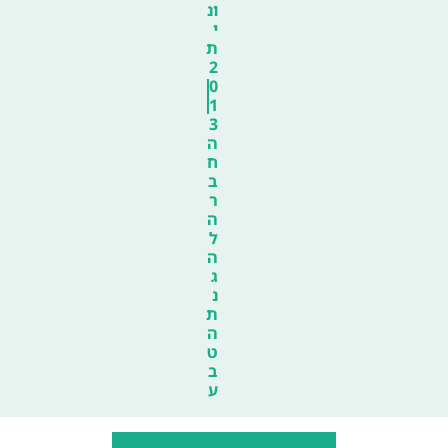
ונ
י
ת
2
0
1
3
ה
ח
ב
ר
ה
ל
ה
ג
נ
ת
ה
ט
ב
ע