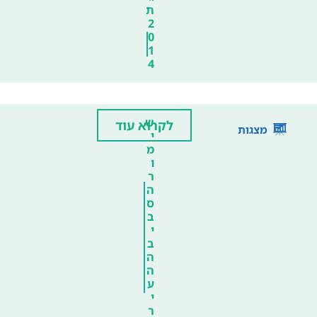
ת
2
0
1
4
ש
לקרוא עוד
מצגות
י
מ
ו
ר
ה
ס
ב
י
ב
ה
ה
ע
י
ר