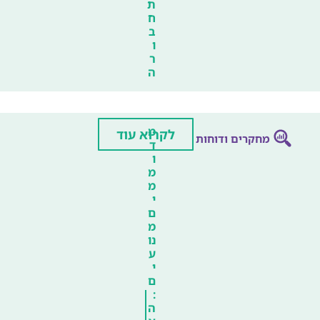
ת
ח
ב
ו
ר
ה
מ
לקרוא עוד
מחקרים ודוחות
ד
ו
מ
מ
י
ם
מ
נו
ע
י
ם
:
ה