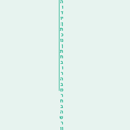
ה
ו
ד
יו
ן:
ת
כ
נו
ן
ת
ח
ב
ו
ר
ה
ב
מ
ר
ח
ב
ה
ש
ר
ון