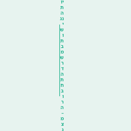
יו
ת
ה
נג
י
ש
ו
ת
ב
מ
ש
ר
ד
ה
ת
ח
ב
ו
ר
ה
–
מ
צ
ג