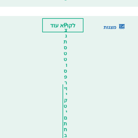
מ
לקרוא עוד
מצגות
צ
ג
ת
ס
ט
ט
ו
ס
פ
ר
וי
י
ק
ט
י
ם
ת
ח
ב