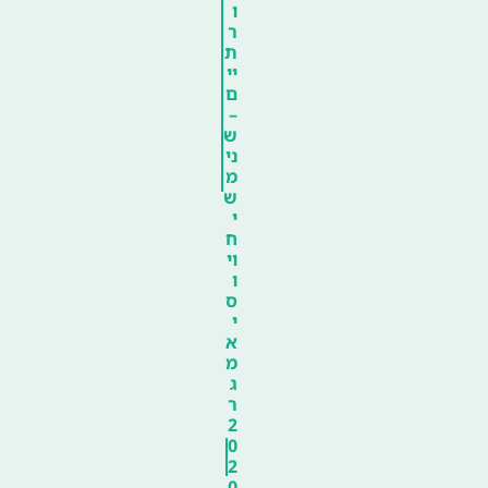
ו
ר
ת
יי
ם
–
ש
ני
מ
ש
י
ח
וי
ו
ס
י
א
מ
ג
ר
2
0
2
0