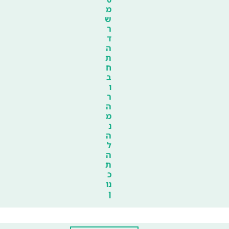
מ
ש
ר
ד
ה
ת
ח
ב
ו
ר
ה
מ
נ
ה
ל
ה
ת
כ
נו
ן