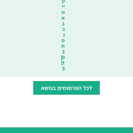
ק
יי
מ
א
ב
כ
נ
ס
ת
2
0
1
3
לכל הפרסומים בנושא