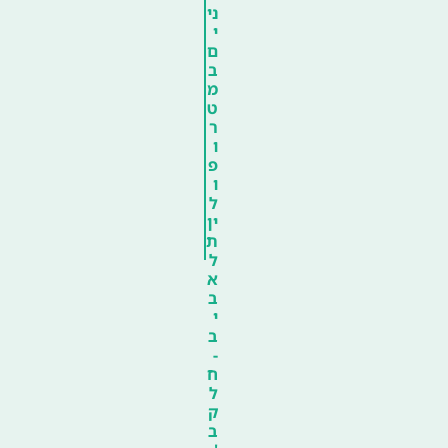
ני
י
ם
ב
מ
ט
ר
ו
פ
ו
ל
ין
ת
ל
א
ב
י
ב
-
ח
ל
ק
ב