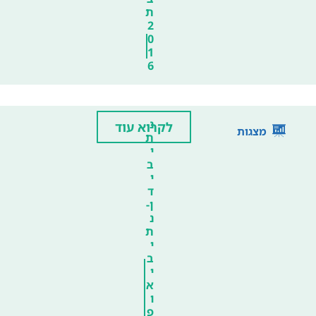
ת
2
0
1
6
נ
לקרוא עוד
מצגות
ת
י
ב
י
ד
ן-
נ
ת
י
ב
י
א
ו
פ