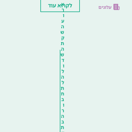
א
לקרוא עוד
עלונים
ר
ו
ע
ה
ש
ק
ת
ה
ש
ד
ו
ל
ה
ל
ת
ח
ב
ו
ר
ה
ב
ת