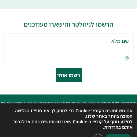
הרשמו לניוזלטר והישארו מעודכנים
רשמו אותי
תחבורה היום ומחר
הארגון הישראלי לתחבורה בת קימא (ע"ר) |
03-5660823
beyarok@gmail.com
|
אנו משתמשים בקובצי Cookie כדי לספק לך את חוויית הגלישה
כל הזכויות שמורות 2025 |
הצהרת נגישות האתר
|
מדיניות פרטיות
הטובה ביותר באתר שלנו.
למידע נוסף על קובצי ה-Cookie שאנו משתמשים בהם או לכבות
עיצוב: עדי. עיצוב גרפי
|
איפיון, פיתוח ותכנות: קובי משיח – Msite
אותם
בהגדרות
.