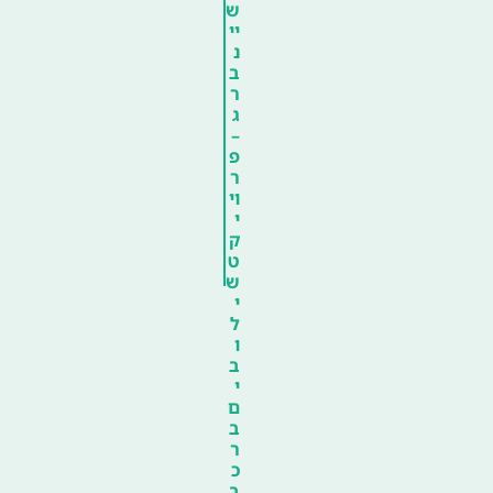
ש
יי
נ
ב
ר
ג
–
פ
ר
וי
י
ק
ט
ש
י
ל
ו
ב
י
ם
ב
ר
כ
ב