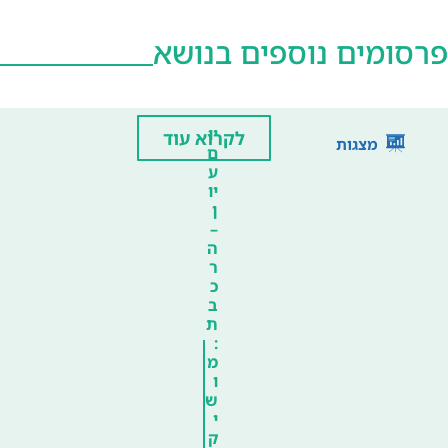
פרסומים נוספים בנושא
יו
לקרוא עוד
מצגות
ם
ע
יו
ן
–
ה
ר
כ
ב
ת
:
מ
ו
ש
י
ק