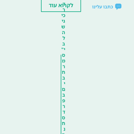
ד
לקרוא עוד
כתבו עלינו
ר
כי
גי
ש
ה
ל
ב
י"
ס
מ
ר
ח
ב
י
ם
ב
פ
ר
ד
ס
ח
נ