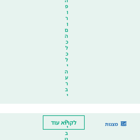
ה
פ
ו
ר
ו
ם
ה
כ
ל
כ
ל
י
ה
ע
ר
ב
י
ה
לקרוא עוד
מצגות
י
ב
ט