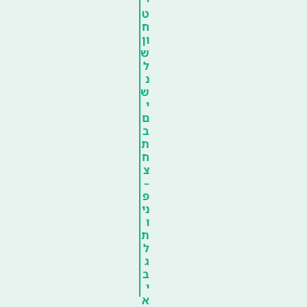
י
ט
ח
ון
ש
ל
נ
ש
י
ם
ב
ת
ח
צ
–
פ
ני
ו
ת
ל
ג
ב
י
א