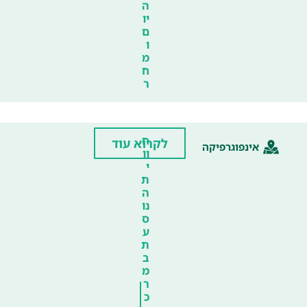
ה
יו
ם
ו
מ
ח
ר
ח
לקרוא עוד
אינפוגרפיקה
וו
י
ת
ה
נו
ס
ע
ת
ב
מ
ר
כ