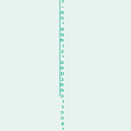
ז
–
מ
ה
י
מ
נו
ת
ו
ב
י
ט
ח
ון
ב
ת
ח
ב
ו
ר
ה
ה
צ
י