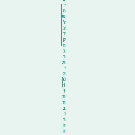
י
ם
ש
ל
צ
ד
ק
ח
ב
ר
ת
י
2
0
1
1
ת
ח
ב
ו
ר
ה
ה