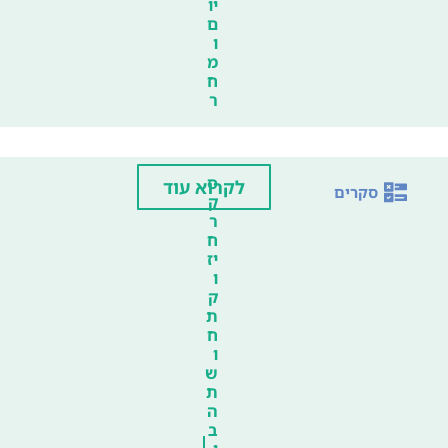
יו
ם
ו
מ
ח
ר
ס
לקרוא עוד
סקרים
ק
ר
ח
יז
ו
ק
ת
ח
ו
ש
ת
ה
ב