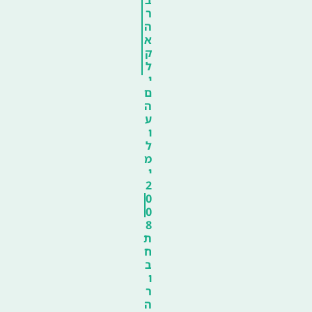
ר
ה
א
ק
ל
י
ם
ה
ע
ו
ל
מ
י
2
0
0
8
ת
ח
ב
ו
ר
ה