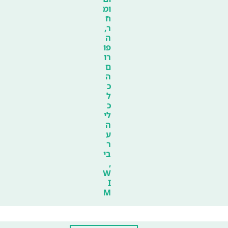
ומ
ח
ר,
ה
פו
רו
ם
ה
כ
ל
כ
לי
ה
ע
ר
בי
,
W
I
M