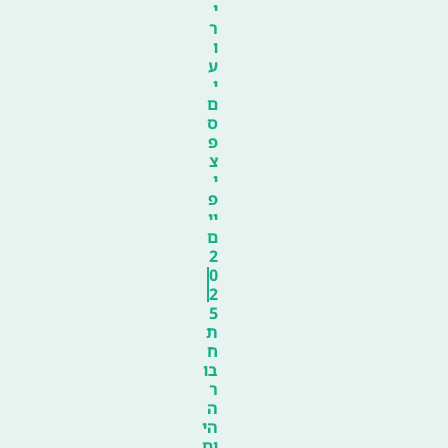
י
ר
ו
ע
י
ם
ס
פ
צ
י
פ
יי
ם
2
0
2
5
ת
ח
בו
ר
ה
הי
ום