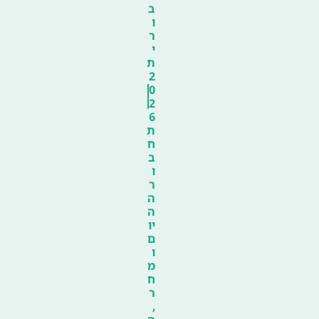
ב
ו
ר
י
ת
2
0
2
6
ת
ח
ב
ו
ר
ה
ה
יו
ם
ו
מ
ח
ר
,