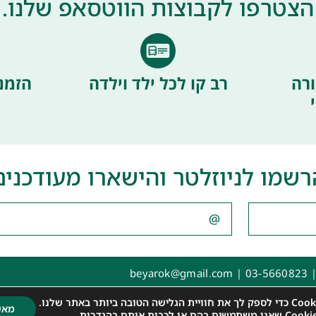
הצטרפו לקבוצות הווטסאפ שלנו.
רה
רב קו לכל ילד וילדה
הזמנ
רשמו לניוזלטר והישארו מעודכנים
|
03-5660823
|
beyarok@gmail.com
ת
מאש
בהגדרות
.