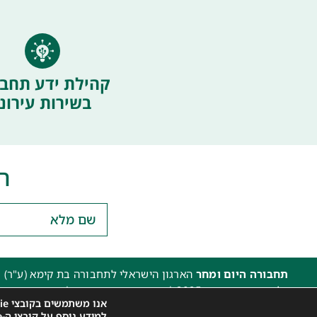
קהילת ידע תחבו
בשירות עירוני
ה
תחבורה היום ומחר
הארגון הישראלי לתחבורה בת קימא (ע"ר) 
כל הזכויות שמורות 2025 |
הצהרת נגישות האתר
|
מדיניות פרטיו
אנו משתמשים בקובצי Cookie כדי לספק לך את חוויית הגלישה הטובה ביותר באתר שלנו.
עיצוב: עדי. עיצוב גרפי
|
איפיון, פיתוח ותכנות: קובי משיח – Msite
למידע נוסף על קובצי ה-Cookie שאנו משתמשים בהם או לכבות אותם