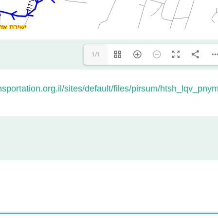
1/1
nsportation.org.il/sites/default/files/pirsum/htsh_lqv_p