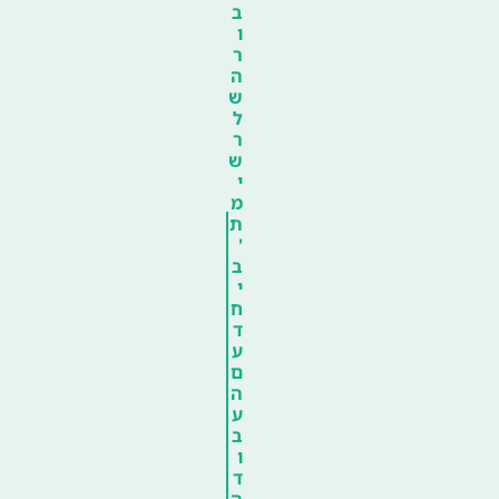
ב
ו
ר
ה
ש
ל
ר
ש
י
מ
ת
'
ב
י
ח
ד
ע
ם
ה
ע
ב
ו
ד
ה