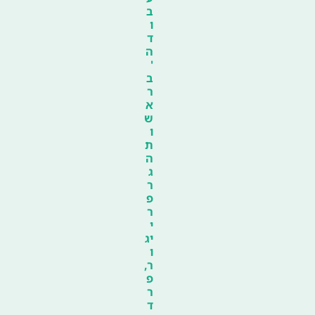
ב
ו
ד
ה
'
ב
ר
א
ש
ו
ת
ה
ג
ר
פ
ר
י
יג
ו
ר,
פ
ר
ד