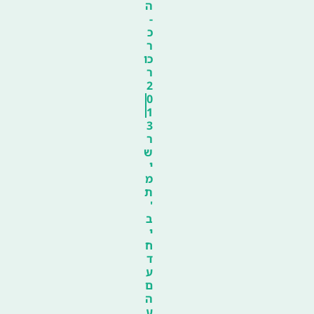
ה
-
כ
ר
כו
ר
2
0
1
3
ר
ש
י
מ
ת
'
ב
י
ח
ד
ע
ם
ה
ע