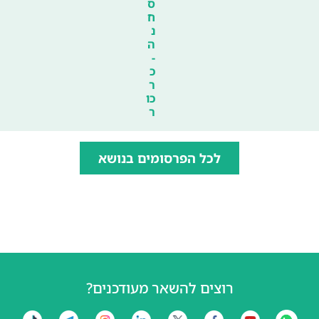
ס
ח
נ
ה
-
כ
ר
כו
ר
לכל הפרסומים בנושא
רוצים להשאר מעודכנים?