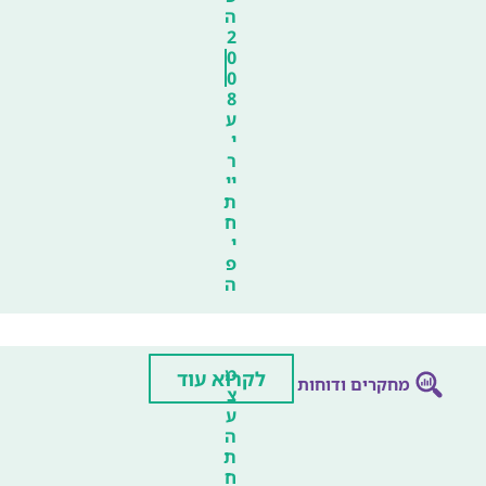
ה
2
0
0
8
ע
י
ר
יי
ת
ח
י
פ
ה
מ
לקרוא עוד
מחקרים ודוחות
צ
ע
ה
ת
ח