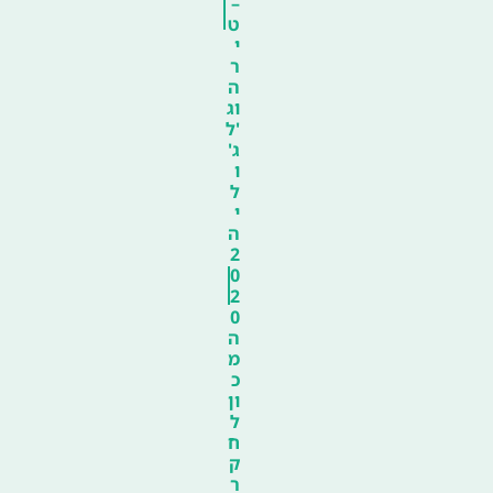
–
ט
י
ר
ה
וג
'ל
ג'
ו
ל
י
ה
2
0
2
0
ה
מ
כ
ון
ל
ח
ק
ר