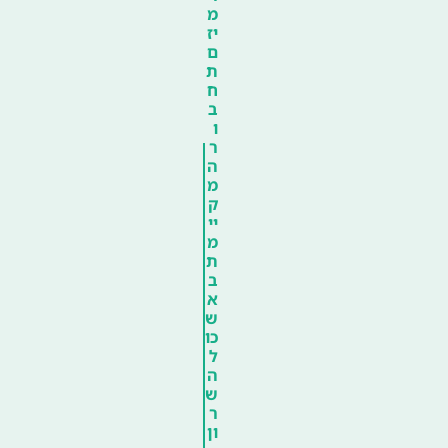
מ
יז
ם
ת
ח
ב
ו
ר
ה
מ
ק
יי
מ
ת
ב
א
ש
כו
ל
ה
ש
ר
ון