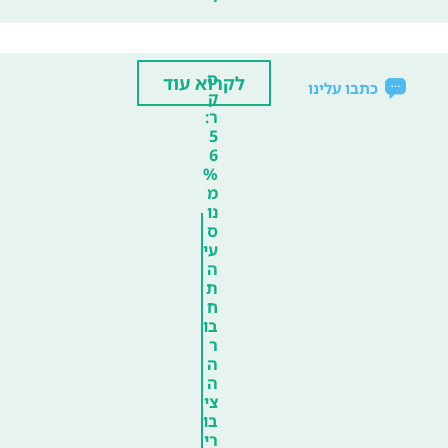
ס
לקרוא עוד
כתבו עלינו
ק
ר:
5
6
%
מ
נו
ס
עי
ה
ת
ח
בו
ר
ה
ה
צי
בו
רי