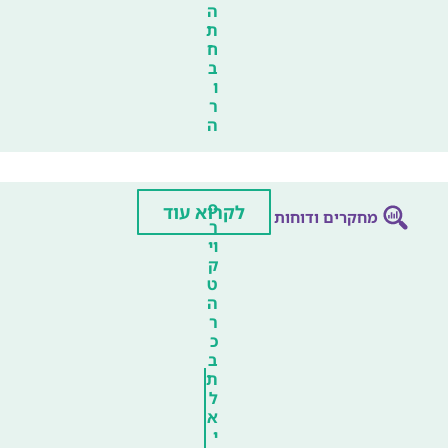
ה
ת
ח
ב
ו
ר
ה
פ
לקרוא עוד
מחקרים ודוחות
ר
וי
ק
ט
ה
ר
כ
ב
ת
ל
א
י