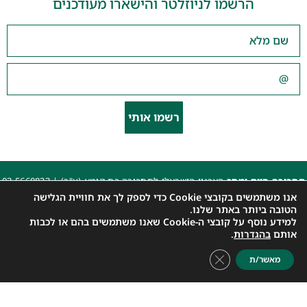
הרשמו לניוזלטר והישארו מעודכנים
רשמו אותי
תחבורה היום ומחר
הארגון הישראלי לתחבורה בת קימא (ע"ר) |
03-5660823
beyarok@gmail.com
|
אנו משתמשים בקובצי Cookie כדי לספק לך את חוויית הגלישה
כל הזכויות שמורות 2025 |
הצהרת נגישות האתר
|
מדיניות פרטיות
הטובה ביותר באתר שלנו.
למידע נוסף על קובצי ה-Cookie שאנו משתמשים בהם או לכבות
עיצוב: עדי. עיצוב גרפי
|
איפיון, פיתוח ותכנות: קובי משיח – Msite
אותם
בהגדרות
.
Close GDPR Cookie Banner
מאשר/ת