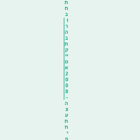
ת
ח
ב
ו
ר
ה
ב
ת
ק
יי
מ
א
2
0
0
8
–
ה
צ
ע
ת
ח
י
פ