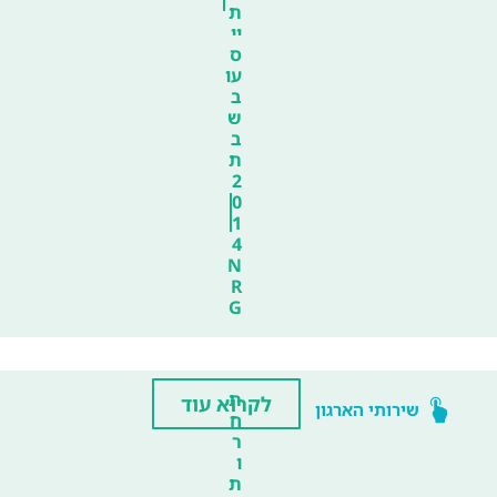
ת
יי
ס
עו
ב
ש
ב
ת
2
0
1
4
N
R
G
ת
לקרוא עוד
שירותי הארגון
ח
ר
ו
ת