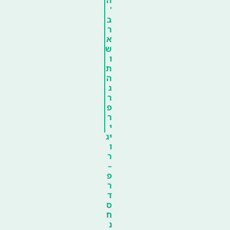
'
ב
ר
א
ש
ו
ת
ה
ג
ר
פ
ר
י
יג
ו
ר
–
פ
ר
ד
ס
ח
נ