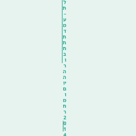
ל
ת
–
ע
מ
ד
ת
ת
ח
ב
ו
ר
ה
ה
יו
ם
ו
מ
ח
ר
2
0
1
4