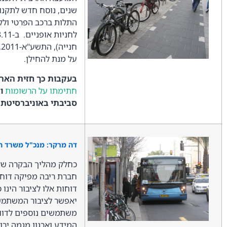
שנים, נוסח חדש לתקנו
התלות ברכב הפרטי ולק
לחניות אופניים.
ח
על מנת להחילן.
בעקבות כך חזית הארג
חתימתו על הרשומות
וא
סביבתי באוניברסיטת 
דה מרקר: מנכ"ל משרד ה
כחלק מהליך הבקרה של
חברת ריבה מפיקה דוחו
דוחות אלו לציבור הינו
יאפשר לציבור המשתמשי
משתמשים נוספים לדווח
המידע וארגון מגמה יר