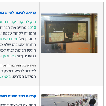
קריאה לציבור לסייע במ
2010
מחייב את חברות ה
קמפיין של
חזית האירגו
תחנות אוטובוס שלא מפ
הוגשו תלונות רבות למ
במעריב nrg
כאן
ו
כאן
ור
חזית ארגוני התחבורה רואה 
לציבור לסייע במעקב 
המידע הנדרש,
באמצעו
קריאה לשר הפנים להפע
המועצה הארצית לתכנון