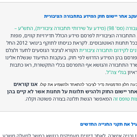
עקב אחר י
ישום חוק המידע בתחבורה הציבורית
חוק לתיקון פקודת התעבורה (מס' 98) (מידע על שירותי תחבורה ציבורית), התש"ע –
תחבורה הציבורית לפרסם מידע הכולל תדירויות קווים, מפות
והפנייה למוקד טלפוני בכל תחנות האוטובוסים. לקראת כניסתו לתוקף בינואר 2012 החל
נים לקידום תחבורה ציבורית
הקורא לציבור הנוסעים לתעד ולצלם
ורסם בהן המידע הדרוש לפי חוק. בעקבות התיעוד שנשלח אלינו
שרד התחבורה והנושא אף התפרסם בכלי התקשורת, ראו כתבות
איון
בגלי צה"ל
.
אנו קוראים
כעת
חלון הזדמנויות נדיר לציבור להתאחד ולהשמיע את קולו.
אחר יישום החוק ולהגיש תלונות על תחנות אשר לא קיים בהן
ת טופס זה
המאפשר הגשת תלונה בצורה פשוטה וקלה.
יל את תקני החנייה החדשים
 ובניה אישרה, לאחר דיונים מעמיקים בנושא במשך למעלה משבע