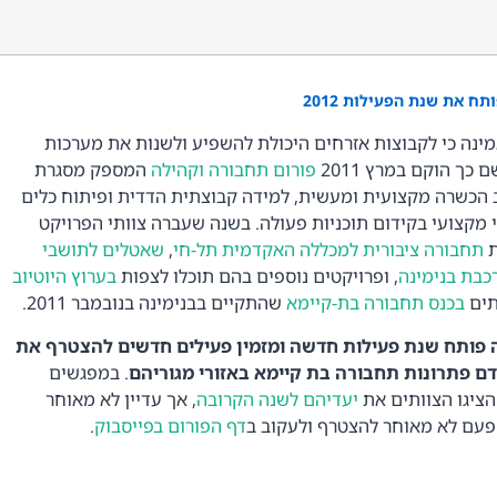
ח את שנת הפעילות 2012
ינה כי לקבוצות אזרחים היכולת להשפיע ולשנות את מערכות
ך הוקם במרץ 2011
פורום תחבורה וקהילה
המספק מסגרת
הכשרה מקצועית ומעשית, למידה קבוצתית הדדית ופיתוח כלים
י מקצועי בקידום תוכניות פעולה. בשנה שעברה צוותי הפרויקט
ת
תחבורה ציבורית למכללה האקדמית תל-חי
,
שאטלים לתושבי
כבת בנימינה
, ופרויקטים נוספים בהם תוכלו לצפות
בערוץ היוטיוב
ותים
בכנס תחבורה בת-קיימא
שהתקיים בבנימינה בנובמבר 2011.
 פותח שנת פעילות חדשה ומזמין פעילים חדשים להצטרף את
דם פתרונות תחבורה בת קיימא באזורי מגוריהם
. במפגשים
הציגו הצוותים את
יעדיהם לשנה הקרובה
, אך עדיין לא מאוחר
פעם לא מאוחר להצטרף ולעקוב ב
דף הפורום בפייסבוק
.