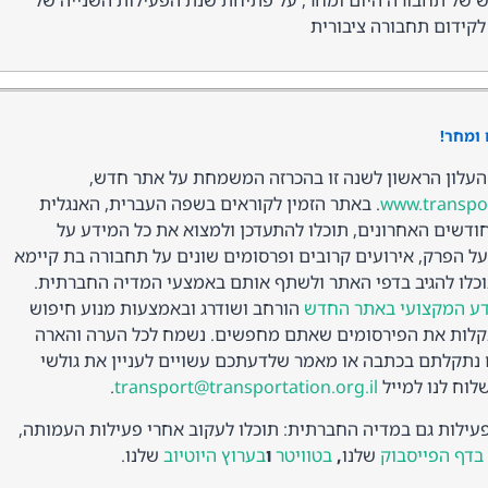
ם על האתר החדש של תחבורה היום ומחר, על פתיחת שנת הפעילות השנייה של
לקידום תחבורה ציבורית
ומחר!
עלון הראשון לשנה זו בהכרזה המשמחת על אתר חדש,
www.transpor
. באתר הזמין לקוראים בשפה העברית, האנגלית
חודשים האחרונים, תוכלו להתעדכן ולמצוא את כל המידע על
על הפרק, אירועים קרובים ופרסומים שונים על תחבורה בת קיימא
וכלו להגיב בדפי האתר ולשתף אותם באמצעי המדיה החברתית.
דע המקצועי באתר החדש
הורחב ושודרג ובאמצעות מנוע חיפוש
קלות את הפירסומים שאתם מחפשים. נשמח לכל הערה והארה
 נתקלתם בכתבה או מאמר שלדעתכם עשויים לעניין את גולשי
לוח לנו למייל
transport@transportation.org.il
.
פעילות גם במדיה החברתית: תוכלו לעקוב אחרי פעילות העמותה,
בדף הפייסבוק
שלנו
,
בטוויטר
ו
בערוץ היוטיוב
שלנו.