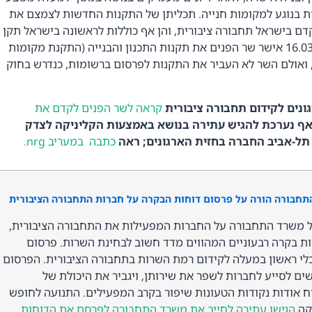
ת בנוגע למקומות חנייה. תכליתן של התקנות החדשות לצמצם את
דם בישראל תחבורה ציבורית, והן אף כוללות לראשונה בישראל תקן
ב-16.03.11 אישר שר הפנים את תקנות התכנון והבנייה (התקנת מקומות
נייה), התשע"א-2011, ואולם השר לא העביר את התקנות לפרסום ברשומות, כנדרש בחוק
ונים לקידום תחבורה ציבורית
קראה לשר הפנים לקדם את
ף נערכת להגיש עתירה בנושא באמצעות הקליניקה לצדק
תל-אביב החברה בחזית הארגונים; ראה
כתבה במעריב nrg.
תחבורה הורה על פרסום דוחות הבקרה על חברות התחבורה הציבורית
 משרד התחבורה על החברות המפעילות את התחבורה הציבורית,
ת בקרה רבעוניים המהווים מדד חשוב לבחינת השרות. פרסום
 כלי ראשון במעלה לקידום רמת השרות בתחבורה הציבורית. הפרסום
ם לסייע לחברות לשפר את שירותן, ויגביר את היכולת של
 אודות נקודות הטעונות שיפור בקרב המפעילים. התנועה לחופש
וקה
הגישו עתירה לחייב את משרד התחבורה לפרסם את הדוחות