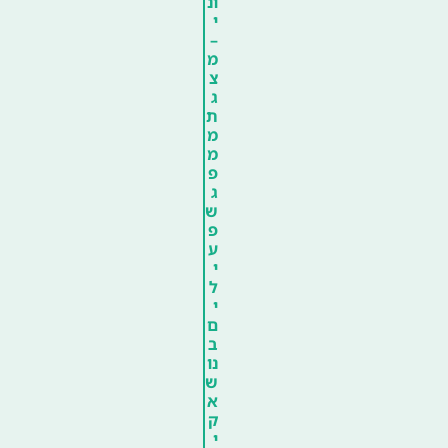
ונ
י
–
מ
צ
ג
ת
מ
מ
פ
ג
ש
פ
ע
י
ל
י
ם
ב
נו
ש
א
ק
י