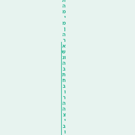
ה
מ
י
מ
ן
ה
ר
א
ש
ונ
ה
ב
ת
ח
ב
ו
ר
ה
ה
צ
י
ב
ו