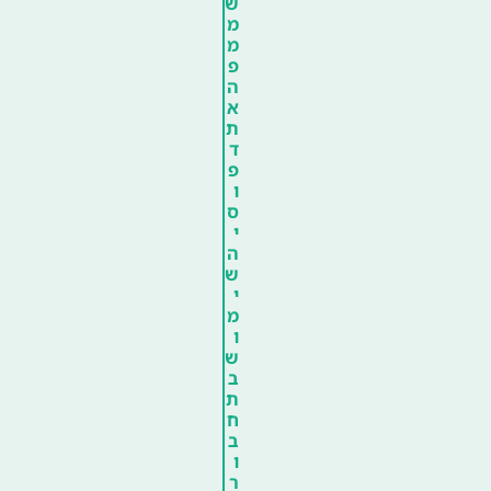
ש
מ
מ
פ
ה
א
ת
ד
פ
ו
ס
י
ה
ש
י
מ
ו
ש
ב
ת
ח
ב
ו
ר