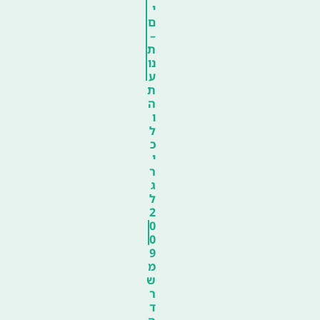
י
ם
–
ת
נו
ע
ת
ה
ו
ל
כ
י
ר
ג
ל
2
0
0
9
מ
ש
ר
ד