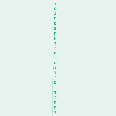
ר
מ
ט
יי
ם
ב
ין
ע
ר
י
ם
ו
מ
גז
ר
י
ם
:
ד
ו
ח
ח
ד