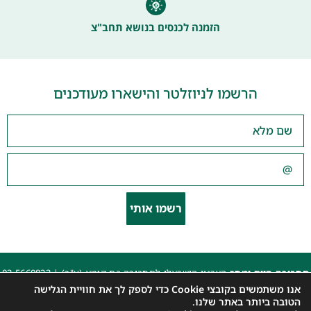
הזמנה לכנסים בנושא תחב"צ
הרשמו לניוזלטר והישארו מעודכנים
רשמו אותי
תחבורה היום ומחר
הארגון הישראלי לתחבורה בת קימא (ע"ר) |
03-5660823
beyarok@gmail.com
|
אנו משתמשים בקובצי Cookie כדי לספק לך את חוויית הגלישה
כל הזכויות שמורות 2025 |
הצהרת נגישות האתר
|
מדיניות פרטיות
הטובה ביותר באתר שלנו.