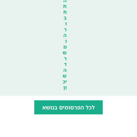
ה
ת
ח
ב
ו
ר
ה
ו
מ
ש
ר
ד
ה
ש
יכ
ון
לכל הפרסומים בנושא