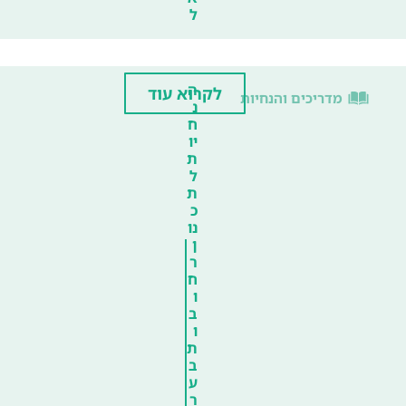
ל
ה
לקרוא עוד
מדריכים והנחיות
נ
ח
יו
ת
ל
ת
כ
נו
ן
ר
ח
ו
ב
ו
ת
ב
ע
ר