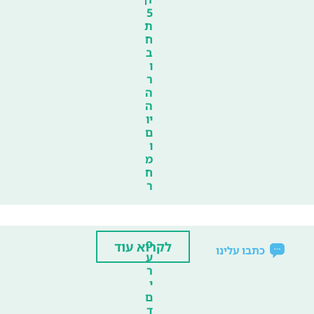
5
ת
ח
ב
ו
ר
ה
ה
יו
ם
ו
מ
ח
ר
פ
לקרוא עוד
כתבו עלינו
ע
ר
י
ם
ד