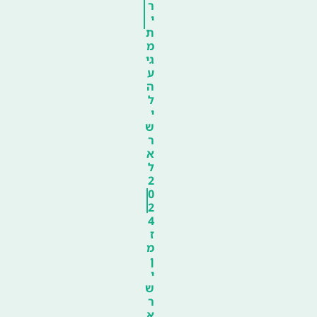
ר
י
ת
מ
גי
ע
ה
ל
י
ש
ר
א
ל
2
0
2
4
ז
מ
ן
י
ש
ר
א