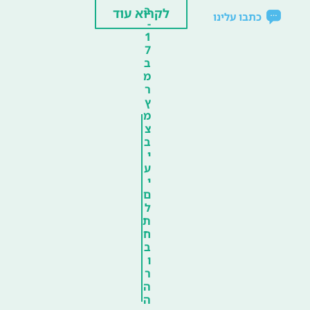
ב
לקרוא עוד
כתבו עלינו
-
1
7
ב
מ
ר
ץ
מ
צ
ב
י
ע
י
ם
ל
ת
ח
ב
ו
ר
ה
ה