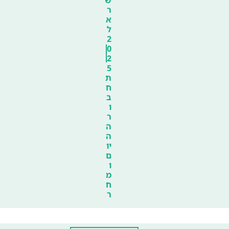
ר
א
ל
2
0
2
5
ת
ח
ב
ו
ר
ה
ה
יו
ם
ו
מ
ח
ר