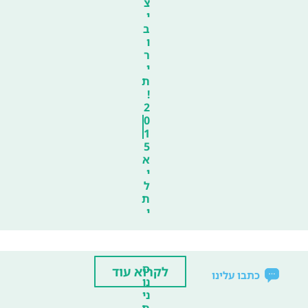
צ
י
ב
ו
ר
י
ת
!
2
0
1
5
א
י
ל
ת
י
ס
לקרוא עוד
כתבו עלינו
נו
ני
ת