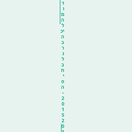
ד
ו
ם
ה
ל
יכ
ה
ב
ר
ג
ל
ב
ח
י
פ
ה
–
2
0
1
5
2
0
1