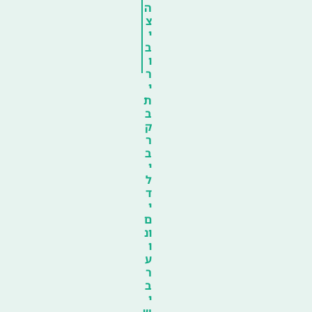
ה
צ
י
ב
ו
ר
י
ת
ב
ק
ר
ב
י
ל
ד
י
ם
ונ
ו
ע
ר
ב
י
ש