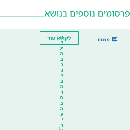
פרסומים נוספים בנושא
ה
לקרוא עוד
מצגות
ל
יכ
ה
ב
ר
ג
ל
ב
מ
ר
ח
ב
ה
ע
י
ר