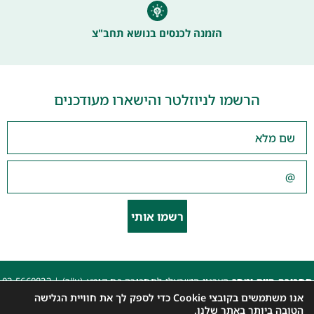
הזמנה לכנסים בנושא תחב"צ
הרשמו לניוזלטר והישארו מעודכנים
רשמו אותי
תחבורה היום ומחר
הארגון הישראלי לתחבורה בת קימא (ע"ר) |
03-5660823
beyarok@gmail.com
|
אנו משתמשים בקובצי Cookie כדי לספק לך את חוויית הגלישה
כל הזכויות שמורות 2025 |
הצהרת נגישות האתר
|
מדיניות פרטיות
הטובה ביותר באתר שלנו.