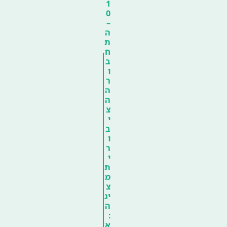
1
0
–
ה
ת
ח
ב
ו
ר
ה
ה
צ
י
ב
ו
ר
י
ת
מ
צ
יג
ה
:
א