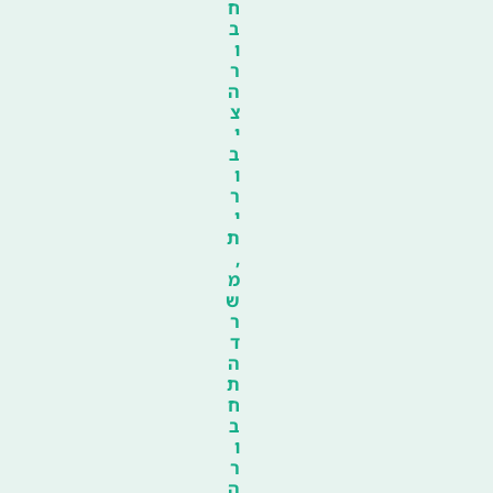
ח
ב
ו
ר
ה
צ
י
ב
ו
ר
י
ת
,
מ
ש
ר
ד
ה
ת
ח
ב
ו
ר
ה