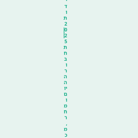
י
ד
ו
ת
2
0
2
5
ת
ח
ב
ו
ר
ה
ה
יו
ם
ו
מ
ח
ר
,
מ
כ