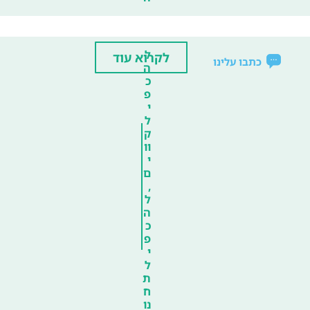
ל
לקרוא עוד
כתבו עלינו
ה
כ
פ
י
ל
ק
וו
י
ם
,
ל
ה
כ
פ
י
ל
ת
ח
נו