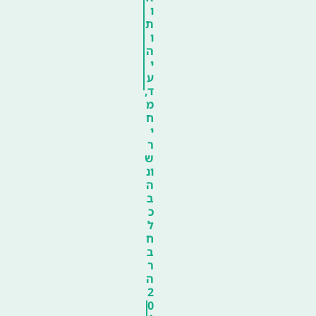
ו
ת
ו
ה
י
ע
ד,
מ
ח
י
ר
ש
ונ
ה
ב
כ
ל
ח
ב
ר
ה
2
0