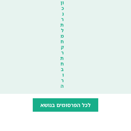
ון
כ
נ
ר
ת
ל
מ
ח
ק
ר
ת
ח
ב
ו
ר
ה
לכל הפרסומים בנושא