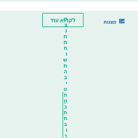
מ
לקרוא עוד
מצגות
צ
ג
ת
ת
ח
ו
ש
ת
ה
ב
י
ט
ח
ון
ב
ת
ח
ב
ו
ר