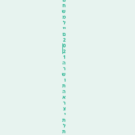
ח
ש
מ
ל
יי
ם
2
0
2
1
ה
ר
ש
ו
ת
ה
א
ר
צ
י
ת
ל
ת