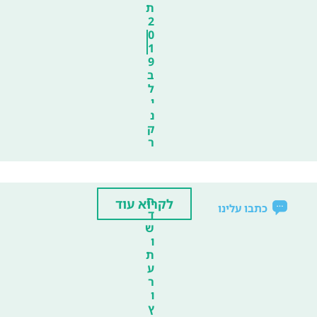
ת
2
0
1
9
ב
ל
י
נ
ק
ר
ח
לקרוא עוד
כתבו עלינו
ד
ש
ו
ת
ע
ר
ו
ץ