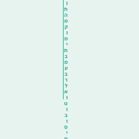
ו
ת
ה
מ
ק
ו
מ
י
ת
ב
מ
ע
ב
ר
ל
א
ו
ט
ו
ב
ו
ס
י
ם