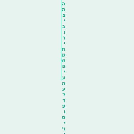
ה
ה
צ
י
ב
ו
ר
י
ת
מ
ש
פ
י
ע
ה
ע
ל
ד
פ
ו
ס
י
ני