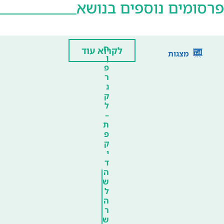
פרסומים נוספים בנושא
ח
לקרוא עוד
מצגות
ן
פ
ר
נ
ק
ל
–
ת
פ
ק
י
ד
ה
ש
ל
ה
ר
ש