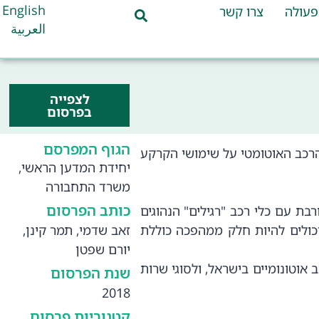
English
פעולה
צרו קשר
العربية
לצפייה
בפרסום
הגוף המפרסם
הרכב האוטומטי על שימושי הקרקע
יחידת המדען הראשי,
משרד התחבורה
כותב הפרסום
ת עם כלי רכב "רגילים" הנהוגים
 יכולים להיות חלק ממהפכה כוללת
זאב שדמי, תמר קינן,
יורם שפטן
טונומיים בישראל, ולסוגי שרות
שנת הפרסום
2018
קטגוריות פרסום