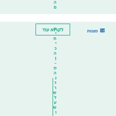
ה
ם
א
לקרוא עוד
מצגות
י
ת
י
כ
ה
ן
–
מ
ה
נ
ד
ר
ש
ל
ע
ש
ו