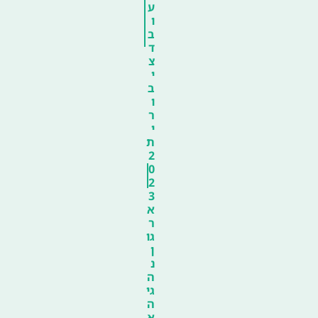
ע
ו
ב
ד
צ
י
ב
ו
ר
י
ת
2
0
2
3
א
ר
גו
ן
נ
ה
גי
ה
א