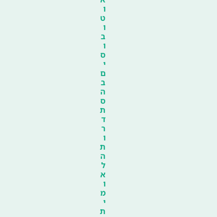
ו
ט
ו
ב
ו
ס
י
ם
ב
ה
ס
ת
ד
ר
ו
ת
ה
ל
א
ו
מ
י
ת