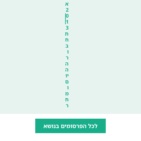
א
2
0
1
3
ת
ח
ב
ו
ר
ה
ה
יו
ם
ו
מ
ח
ר
לכל הפרסומים בנושא