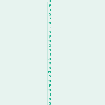
ה
ע
ר
ב
י
ם
-
ב
ין
ת
כ
ני
ו
ת
מ
מ
ש
ל
ת
יו
ת
ו
מ
צ