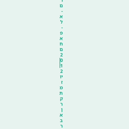
ם
-
א
ל
-
פ
א
ח
ם
2
0
1
2
יו
ז
מ
ת
ק
ר
ן
א
ב
ר