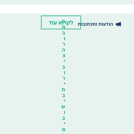
ת
לקרוא עוד
הודעות ותכתובות
ח
ב
ו
ר
ה
צ
י
ב
ו
ר
י
ת
ב
י
ש
ו
ב
י
ם