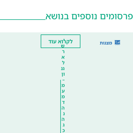
פרסומים נוספים בנושא
י
לקרוא עוד
מצגות
ש
ר
א
ל
גנ
ון
–
מ
ע
מ
ד
ה
נ
ה
ג
כ