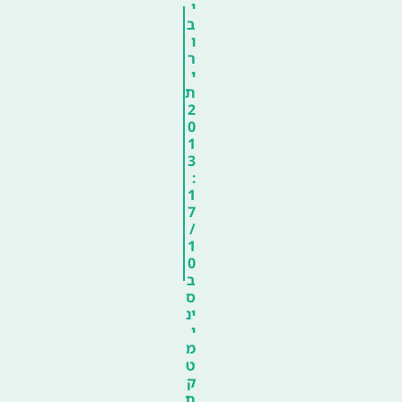
י
ב
ו
ר
י
ת
2
0
1
3
:
1
7
/
1
0
ב
ס
ינ
י
מ
ט
ק
ת