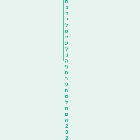
ת
כ
ד
י
ל
ס
יי
ע
ל
נ
ה
גי
ם
ב
ע
ת
מ
ל
ח
מ
ה
2
0
2