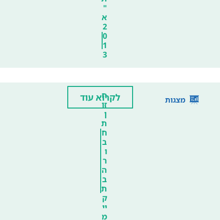
"
א
2
0
1
3
ח
לקרוא עוד
מצגות
זו
ן
ת
ח
ב
ו
ר
ה
ב
ת
ק
יי
מ