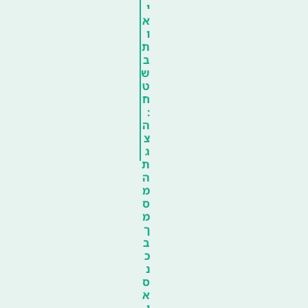
י
א
ו
ת
ב
ש
ט
ח
:
ה
צ
ג
ת
ה
מ
ס
מ
ך
ב
כ
נ
ס
א
ו