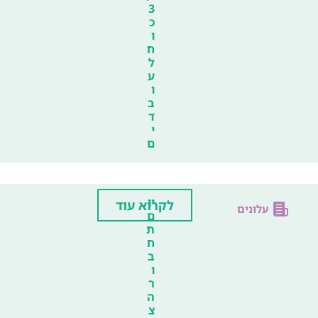
3
כ
ו
ח
ל
ע
ו
ב
ד
י
ם
יו
לקרוא עוד
עלונים
ם
ת
ח
ב
ו
ר
ה
צ