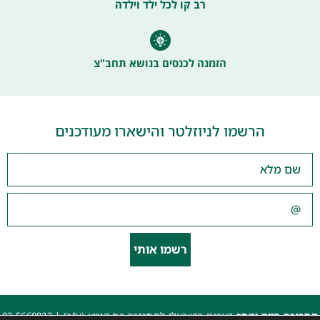
רב קו לכל ילד וילדה
הזמנה לכנסים בנושא תחב"צ
הרשמו לניוזלטר והישארו מעודכנים
רשמו אותי
תחבורה היום ומחר
הארגון הישראלי לתחבורה בת קימא (ע"ר) |
03-5660823