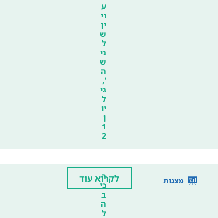
ע
ני
ין
ש
ל
גי
ש
ה
',
גי
ל
יו
ן
1
2
ר
לקרוא עוד
מצגות
כי
ב
ה
ל