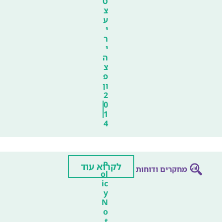
ט
צ
ע
י
ר
י
ה
צ
פ
ון
2
0
1
4
P
לקרוא עוד
מחקרים ודוחות
ol
ic
y
N
o
t