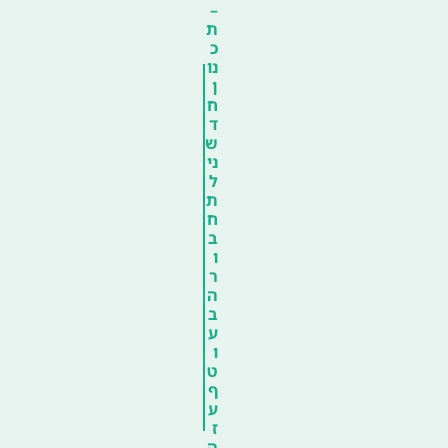
–
ת
כ
נו
ן
ח
ד
ש
ני
ל
ת
ח
ב
ו
ר
ה
ב
ע
ו
ט
ף
ע
ז
ה