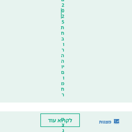
2
0
2
5
ת
ח
ב
ו
ר
ה
ה
יו
ם
ו
מ
ח
ר
מ
לקרוא עוד
מצגות
צ
ג