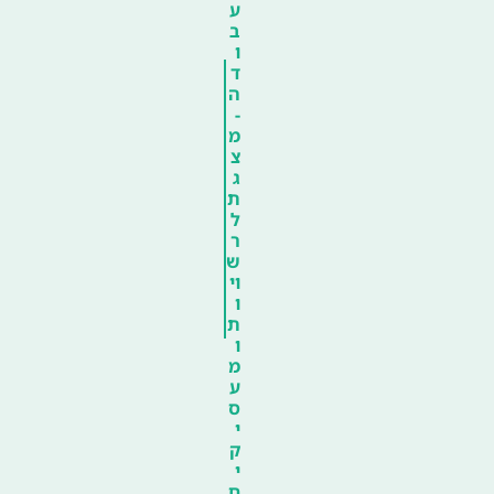
ע
ב
ו
ד
ה
-
מ
צ
ג
ת
ל
ר
ש
וי
ו
ת
ו
מ
ע
ס
י
ק
י
ם