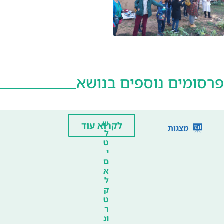
פרסומים נוספים בנושא
ש
לקרוא עוד
מצגות
ל
ט
י
ם
א
ל
ק
ט
ר
ונ