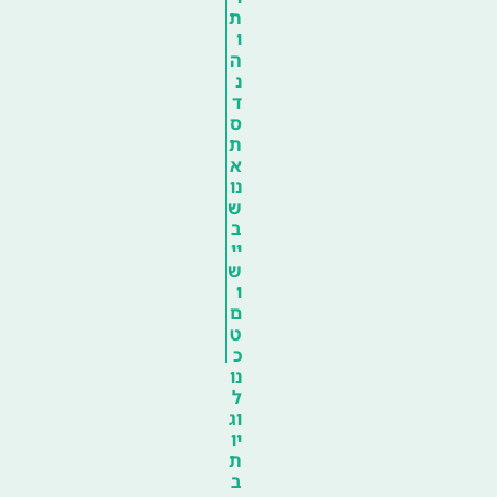
ת
ו
ה
נ
ד
ס
ת
א
נו
ש
ב
יי
ש
ו
ם
ט
כ
נו
ל
וג
יו
ת
ב