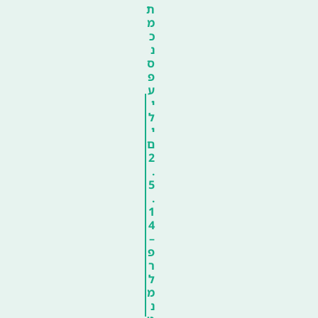
ת
מ
כ
נ
ס
פ
ע
י
ל
י
ם
2
.
5
.
1
4
–
פ
ר
ל
מ
נ