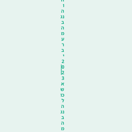
ו
ה
נג
ב
ה
מ
ע
ר
ב
י
2
0
2
3
א
ש
כו
ל
ה
נג
ב
ה
מ