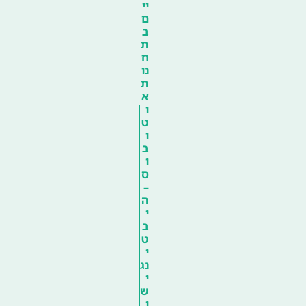
יי
ם
ב
ת
ח
נו
ת
א
ו
ט
ו
ב
ו
ס
–
ה
י
ב
ט
י
נג
י
ש
ו