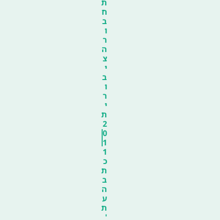
ת
ח
ב
ו
ר
ה
צ
י
ב
ו
ר
י
ת
2
0
1
1
כ
ת
ב
ה
ע
ת
'