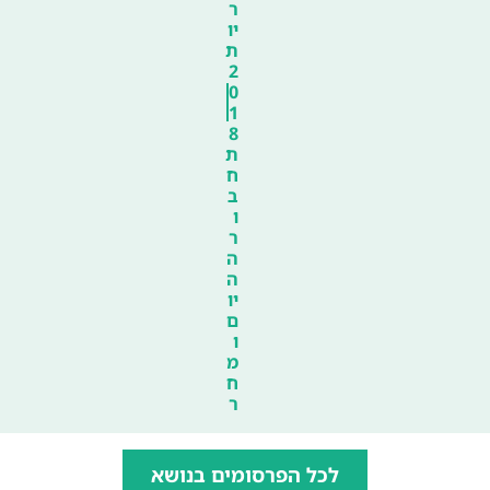
ר
יו
ת
2
0
1
8
ת
ח
ב
ו
ר
ה
ה
יו
ם
ו
מ
ח
ר
לכל הפרסומים בנושא