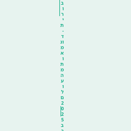
ב
ו
ר
י
ת
-
ד
וג
מ
א
ו
ת
מ
ה
ע
ו
ל
ם
2
0
2
5
ב
ר