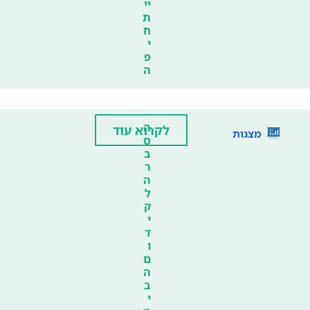
יי
ת
ח
י
פ
ה
ה
לקרוא עוד
מצגות
ס
ב
ר
ה
ל
ק
י
ד
ו
ם
ה
ב
י