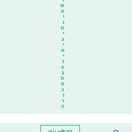
ש
א
י
נ
ת
י
ב
י
מ
י
ד
ע
ב
ת
ח
ב
ו
ר
ה
ע
לקרוא עוד