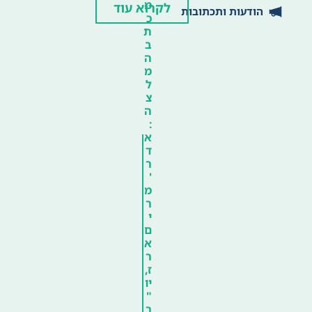
מ
לקרוא עוד
הודעות ותכתובות
כ
ת
ב
ה
מ
ל
צ
ה
:
א
ד
ר
'
מ
ר
י
ם
א
ר
ז,
יו
"
ר