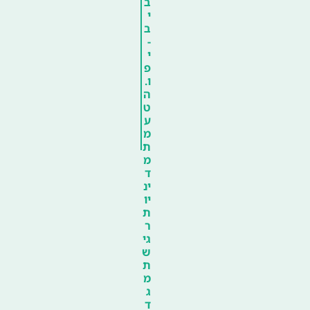
ב
י
ב
-
י
פ
ו.
ה
ט
ע
מ
ת
מ
ד
ינ
יו
ת
ר
גי
ש
ת
מ
ג
ד