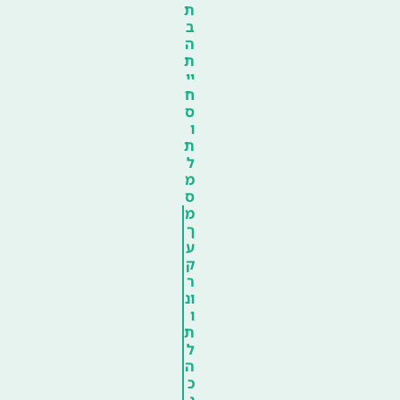
ת
ב
ה
ת
יי
ח
ס
ו
ת
ל
מ
ס
מ
ך
ע
ק
ר
ונ
ו
ת
ל
ה
כ
נ