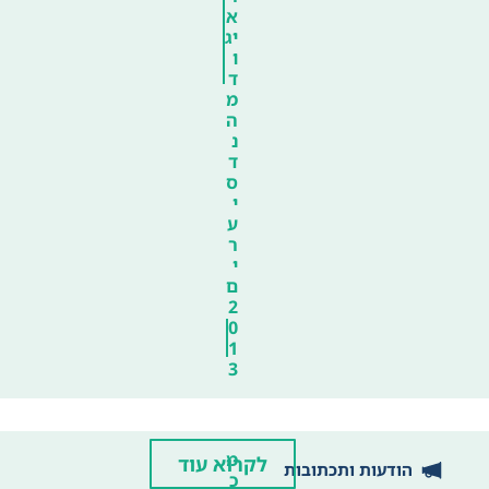
א
יג
ו
ד
מ
ה
נ
ד
ס
י
ע
ר
י
ם
2
0
1
3
מ
לקרוא עוד
הודעות ותכתובות
כ