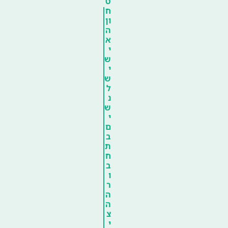
ט
ח
ון
ה
א
י
ש
י
ש
ל
נ
ש
י
ם
ב
ת
ח
ב
ו
ר
ה
ה
צ
י