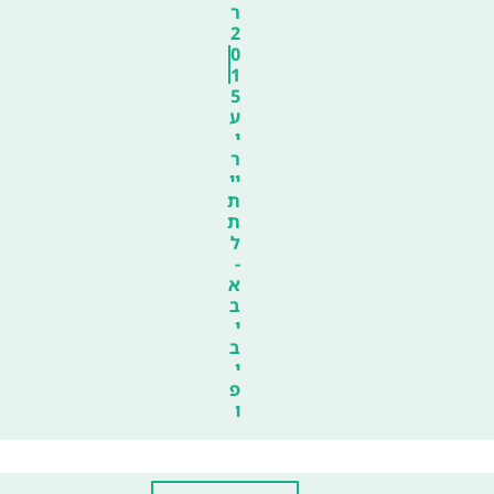
ר
2
0
1
5
ע
י
ר
יי
ת
ת
ל
-
א
ב
י
ב
י
פ
ו