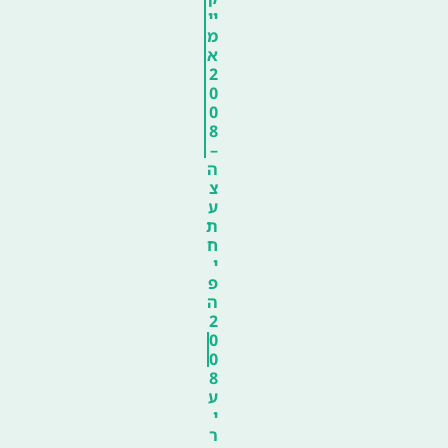
יי
מ
א
2
0
0
8
–
ה
צ
ע
ת
ח
י
פ
ה
2
0
0
8
ע
י
ר