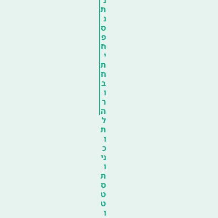
ת
נ
ס
פ
ח
י
ת
ח
ב
ו
ר
ה
ל
ת
ו
כ
ני
ו
ת
ס
ט
ט
ו