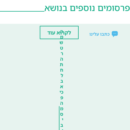
פרסומים נוספים בנושא
ה
לקרוא עוד
כתבו עלינו
מ
ש
ט
ר
ה
ת
ח
ל
ב
א
כי
פ
ה
מ
ס
י
ב