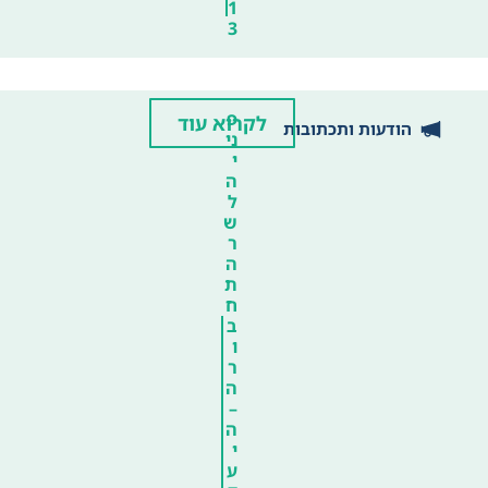
1
3
פ
לקרוא עוד
הודעות ותכתובות
ני
י
ה
ל
ש
ר
ה
ת
ח
ב
ו
ר
ה
–
ה
י
ע