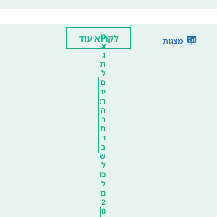
מ
לקרוא עוד
מצגות
צ
ג
ת
ל
ס
יו
ר:
ה
ר
ח
ו
ב
ש
ל
כו
ל
ם
2
0