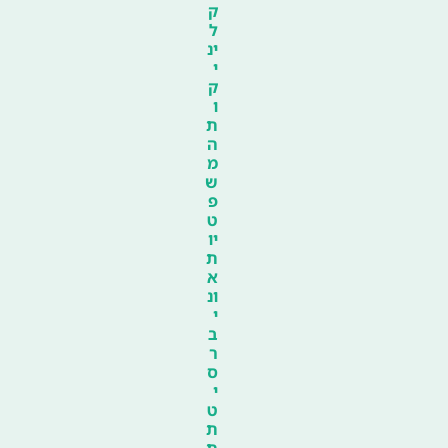
ק
ל
ינ
י
ק
ו
ת
ה
מ
ש
פ
ט
יו
ת
א
ונ
י
ב
ר
ס
י
ט
ת
ת