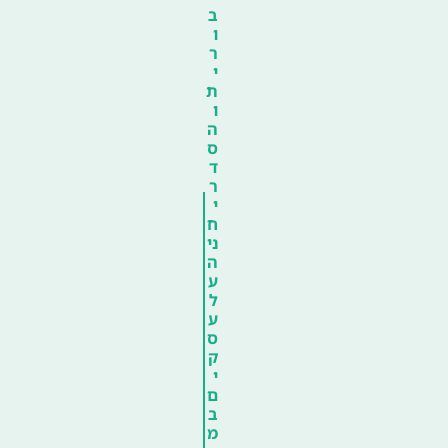
ב
ו
ר
י
ת
ו
ה
ס
ד
ר
י
ח
ני
ה
ע
ל
ע
ס
ק
י
ם
ב
מ