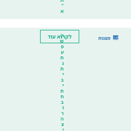
"
א
ה
לקרוא עוד
מצגות
ש
פ
ע
ת
נ
ת
י
ב
י
ת
ח
ב
ו
ר
ה
צ
י