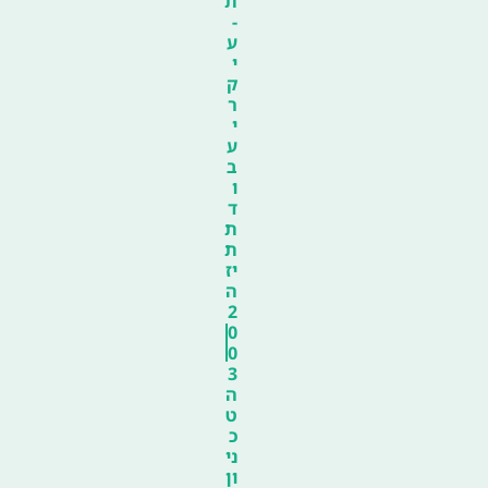
ת
-
ע
י
ק
ר
י
ע
ב
ו
ד
ת
ת
יז
ה
2
0
0
3
ה
ט
כ
ני
ון