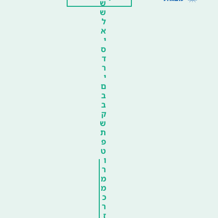
ש
ש
ל
א
י
ס
ד
ר
י
ם
ב
ב
ק
ש
ת
פ
ט
ו
ר
מ
מ
כ
ר
ז