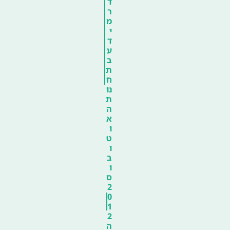
ד
ר
מ
י
ד
ע
ב
ת
ח
נו
ת
ה
א
ו
ט
ו
ב
ו
ס
2
0
1
2
ה