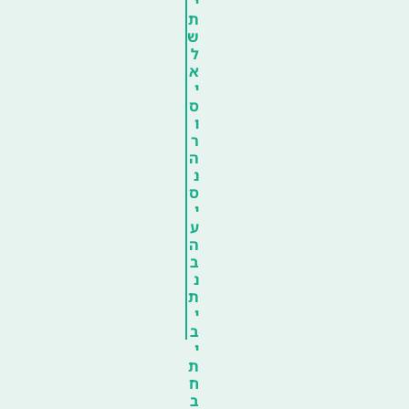
י
ת
ש
ל
א
י
ס
ו
ר
ה
נ
ס
י
ע
ה
ב
נ
ת
י
ב
י
ת
ח
ב