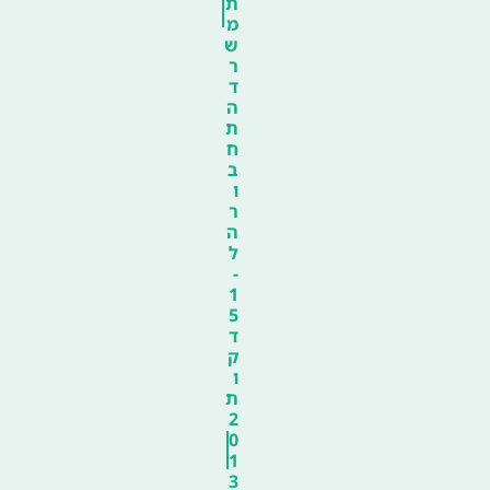
ת
מ
ש
ר
ד
ה
ת
ח
ב
ו
ר
ה
ל
-
1
5
ד
ק
ו
ת
2
0
1
3