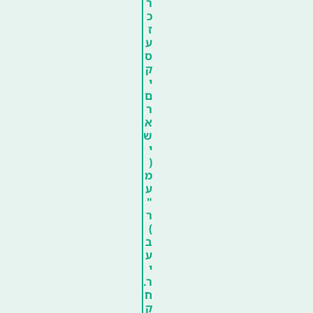
ר
כ
ז
ע
ס
ק
י
ם
ר
א
ש
י
(
מ
ע
"
ר
)
ב
ע
י
ר.
ח
ק