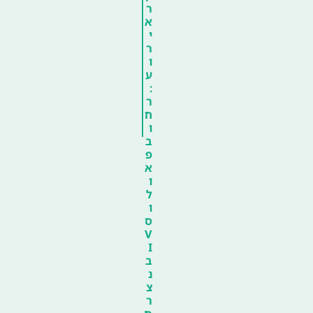
ר
א
י
ר
ו
ע
:
ר
ח
ו
ב
פ
א
ו
ל
ו
ס
V
I
ב
נ
צ
ר