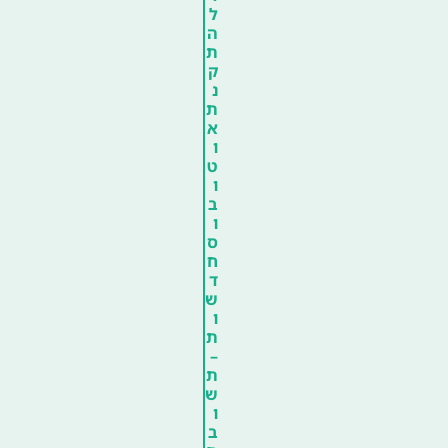
ל
ה
ת
ק
נ
ת
א
ו
ט
ו
ב
ו
ס
ח
ד
ש
ו
ת
–
ת
ש
ו
ב