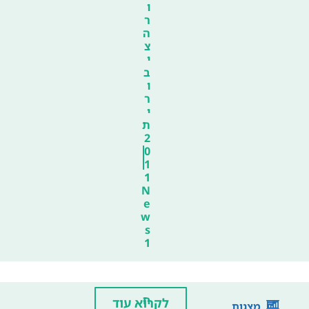
ו
ר
ה
צ
י
ב
ו
ר
י
ת
2
0
1
1
N
e
w
s
1
ח
לקרוא עוד
מצגות