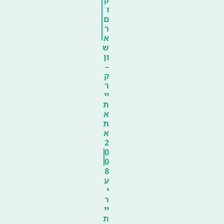
ק
ו
ם
ר
א
ש
ון
–
ק
ר
יי
ת
א
ת
א
2
0
0
8
ע
י
ר
יי
ת