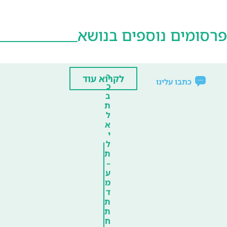
פרסומים נוספים בנושא
ר
לקרוא עוד
כתבו עלינו
כ
ב
ת
ל
א
י
ל
ת
–
ע
מ
ד
ת
ת
ח