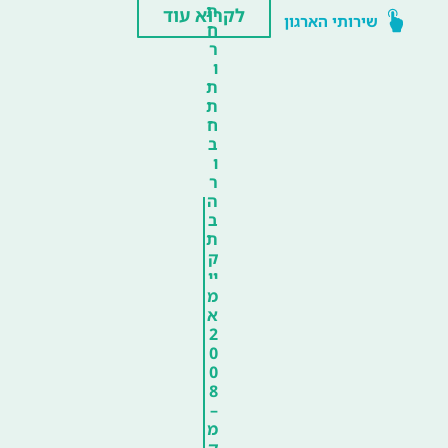
ת
לקרוא עוד
שירותי הארגון
ח
ר
ו
ת
ת
ח
ב
ו
ר
ה
ב
ת
ק
יי
מ
א
2
0
0
8
–
מ