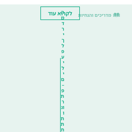
ה
לקרוא עוד
מדריכים והנחיות
מ
ד
ר
י
ך
ל
פ
ע
י
ל
י
ם
–
פ
ת
ר
ונ
ו
ת
ת
ח