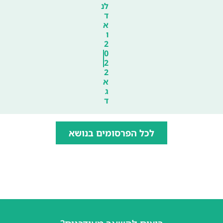
לנ
ד
א
ו
2
0
2
2
א
ג
ד
לכל הפרסומים בנושא