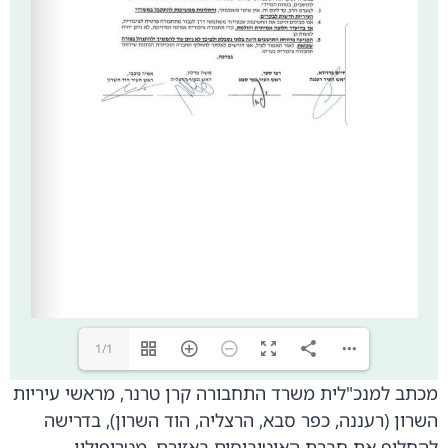
1/1
מכתב למנכ"לית משרד התחבורה קרן טרנר, מראשי עיריות
השרון (רעננה, כפר סבא, הרצליה, הוד השרון), בדרישה
להחליף את חברת האוטובוסים באזורם, מטרופולין,