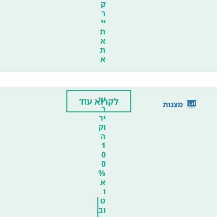
ק
ר
יי
ת
א
ת
א
עי
לקרוא עוד
מצגות
ר
יר
וק
ה
1
0
0
%
א
ו
ט
וב