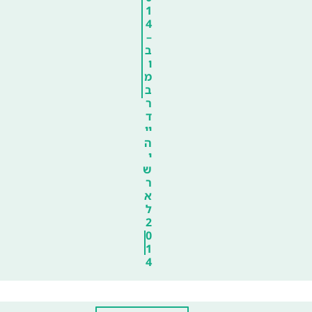
1
4
–
ב
ו
מ
ב
ר
ד
יי
ה
י
ש
ר
א
ל
2
0
1
4