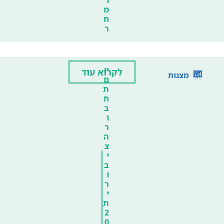
ו
מ
ח
ר
יו
לקרוא עוד
מצגות
ם
ת
ח
ב
ו
ר
ה
צ
י
ב
ו
ר
י
ת
2
0