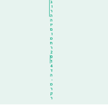
ב
ו
ר
ה
ה
יו
ם
ו
מ
ח
ר
2
0
1
4
ד
ה
-
מ
ר
ק
ר