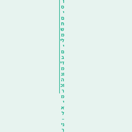
ו
ס
י
ם
ח
ש
מ
לי
י
ם
ב
די
מ
ונ
ה
וכ
ר
מ
י
א
ל
–
ני
ר