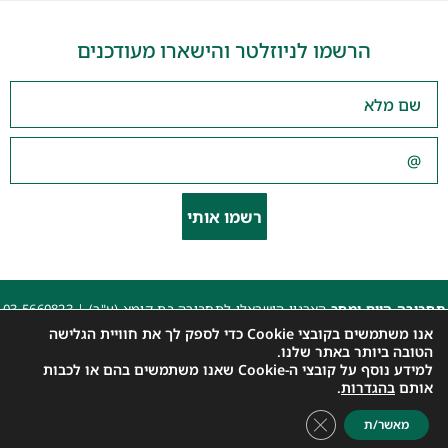
הרשמו לניוזלטר והישארו מעודכנים
רשמו אותי
תחבורה היום ומחר
הארגון הישראלי לתחבורה בת קימא (ע"ר) |
03-5660823
beyarok@gmail.com
|
אנו משתמשים בקובצי Cookie כדי לספק לך את חוויית הגלישה
כל הזכויות שמורות 2025 |
הצהרת נגישות האתר
|
מדיניות פרטיות
הטובה ביותר באתר שלנו.
למידע נוסף על קובצי ה-Cookie שאנו משתמשים בהם או לכבות
עיצוב: עדי. עיצוב גרפי
|
איפיון, פיתוח ותכנות: קובי משיח – Msite
אותם
בהגדרות
.
Close GDPR Cookie Banner
מאשר/ת