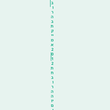
ב
ו
ר
ה
ב
ת
ק
יי
מ
א
2
0
1
2
ת
ח
ב
ו
ר
ה
ה
יו
ם