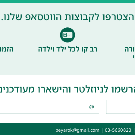
הצטרפו לקבוצות הווטסאפ שלנו.
רה
רב קו לכל ילד וילדה
הזמנ
רשמו לניוזלטר והישארו מעודכנים
|
03-5660823
|
beyarok@gmail.com