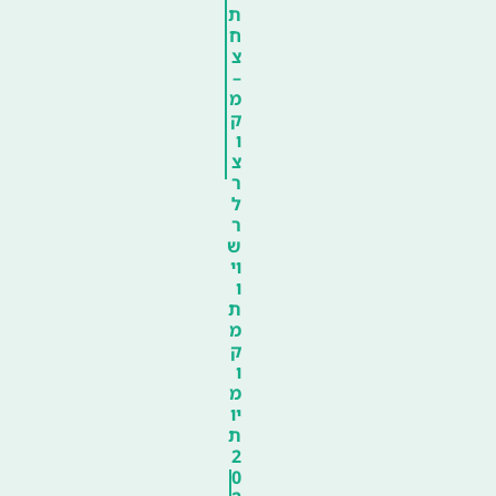
ת
ח
צ
–
מ
ק
ו
צ
ר
ל
ר
ש
וי
ו
ת
מ
ק
ו
מ
יו
ת
2
0