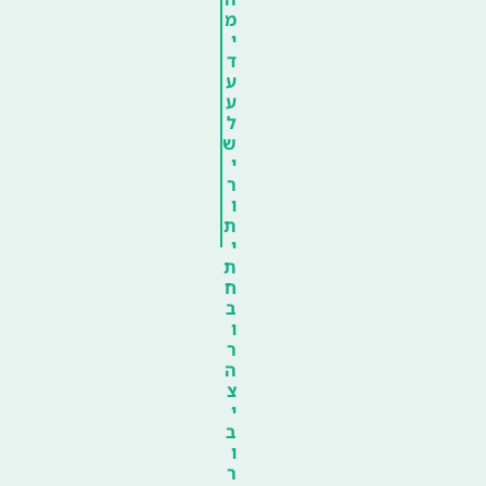
מ
י
ד
ע
ע
ל
ש
י
ר
ו
ת
י
ת
ח
ב
ו
ר
ה
צ
י
ב
ו
ר