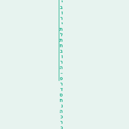
י
ב
ו
ר
י
ת
ל
ת
ח
ב
ו
ר
ה
–
פ
ר
ד
ס
ח
נ
ה
כ
ר
כ