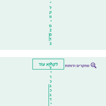
"
ל
ק
וו
י
ם
2
0
1
3
כ
לקרוא עוד
מחקרים ודוחות
ל
י
ר
כ
ב
כ
ב
ד
י