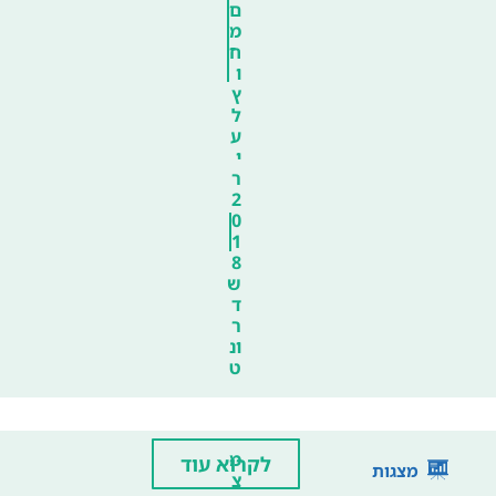
ם
מ
ח
ו
ץ
ל
ע
י
ר
2
0
1
8
ש
ד
ר
ונ
ט
מ
לקרוא עוד
מצגות
צ