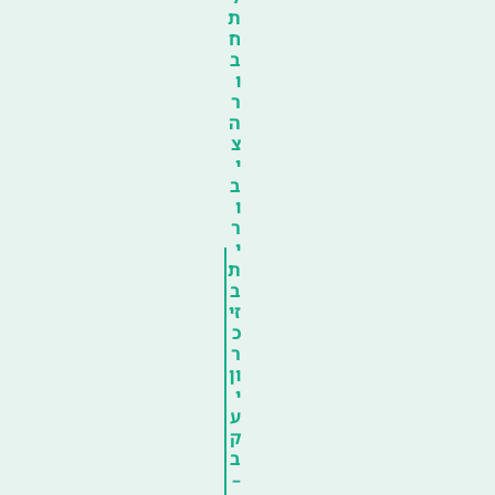
ת
ח
ב
ו
ר
ה
צ
י
ב
ו
ר
י
ת
ב
זי
כ
ר
ון
י
ע
ק
ב
–