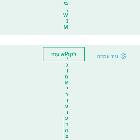
בי
,
W
I
M
ס
לקרוא עוד
נייר עמדה
י
כ
ו
ם
א
י
ר
ו
ע
ו
ע
ד
ה
צ