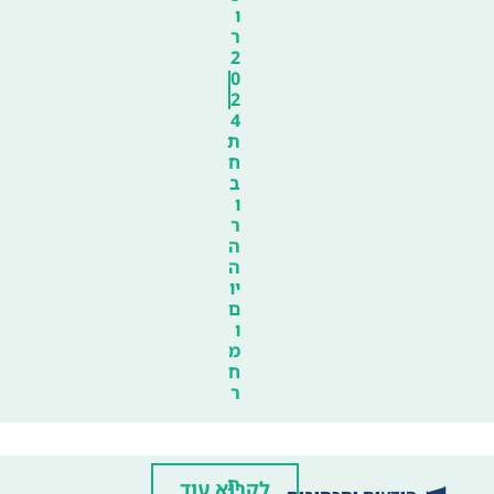
ו
ר
2
0
2
4
ת
ח
ב
ו
ר
ה
ה
יו
ם
ו
מ
ח
ר
ת
לקרוא עוד