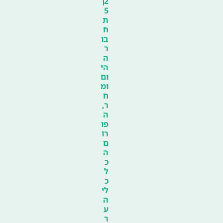
2
5
ת
ח
בו
ר
ה
הי
ום
ומ
ח
ר,
ה
פו
רו
ם
ה
כ
ל
כ
לי
ה
ע
ר