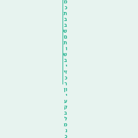
מ
כ
ת
ב
ב
ש
ם
ת
ו
ש
ב
י
זי
כ
ר
ון
י
ע
ק
ב
ל
מ
נ
כ