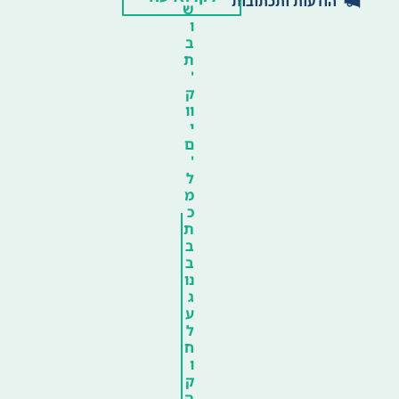
הודעות ותכתובות
ש
ו
ב
ת
'
ק
וו
י
ם
'
ל
מ
כ
ת
ב
ב
נו
ג
ע
ל
ח
ו
ק
ה