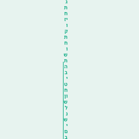
ג
ת
ח
יז
ו
ק
ת
ח
ו
ש
ת
ה
ב
י
ט
ח
ון
ש
ל
נ
ש
י
ם
ב