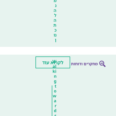
מ
נ
ה
ל
ה
ת
כ
נו
ן
W
לקרוא עוד
מחקרים ודוחות
al
ki
n
g
t
o
w
a
r
d
s