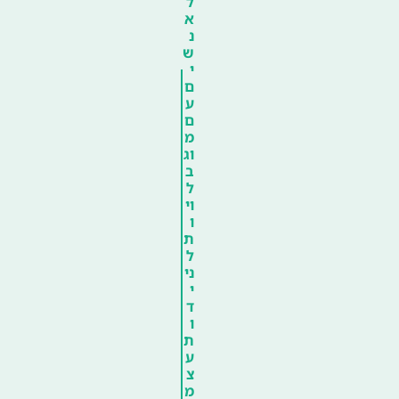
ל
א
נ
ש
י
ם
ע
ם
מ
וג
ב
ל
וי
ו
ת
ל
ני
י
ד
ו
ת
ע
צ
מ