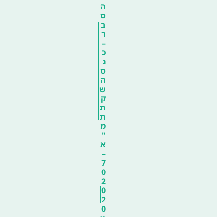
ה
ס
ב
ר
–
כ
נ
ס
ה
ש
ק
ת
ת
מ
"
א
–
7
0
2
0
2
0