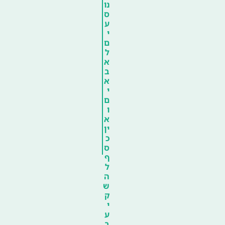
נו
ס
ע
י
ם
ל
א
ב
א
י
ם
ו
א
ין
כ
ס
ף
ל
ה
ש
ק
י
ע
ב