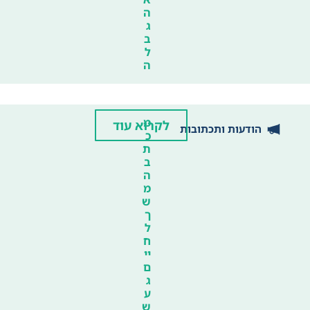
ה
ג
ב
ל
ה
מ
לקרוא עוד
הודעות ותכתובות
כ
ת
ב
ה
מ
ש
ך
ל
ח
יי
ם
ג
ע
ש