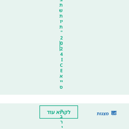
ת
ש
ת
יו
ת
"
2
0
2
4
I
C
E
א
יי
ס
ד
לקרוא עוד
מצגות
ב
ר
י