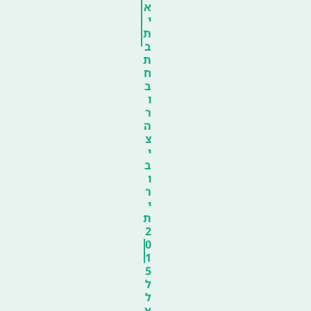
א
י
ת
ב
ת
ח
ב
ו
ר
ה
צ
י
ב
ו
ר
י
ת
2
0
1
5
ל
ל
א