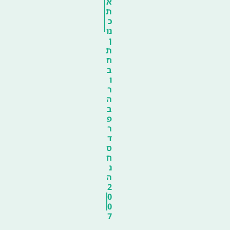
א
ת
כ
נו
ן
ת
ח
ב
ו
ר
ה
ב
פ
ר
ד
ס
ח
נ
ה
2
0
0
7