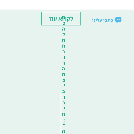
מ
לקרוא עוד
כתבו עלינו
כ
ה
ל
ת
ח
ב
ו
ר
ה
ה
צ
י
ב
ו
ר
י
ת
:
"
ה