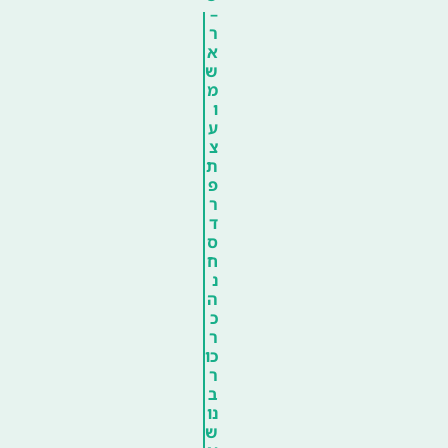
–
ר
א
ש
מ
ו
ע
צ
ת
פ
ר
ד
ס
ח
נ
ה
כ
ר
כו
ר
ב
נו
ש