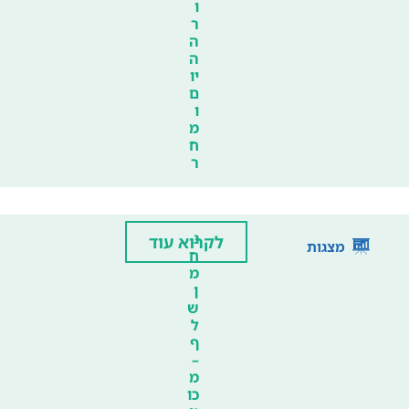
ו
ר
ה
ה
יו
ם
ו
מ
ח
ר
נ
לקרוא עוד
מצגות
ח
מ
ן
ש
ל
ף
–
מ
כו