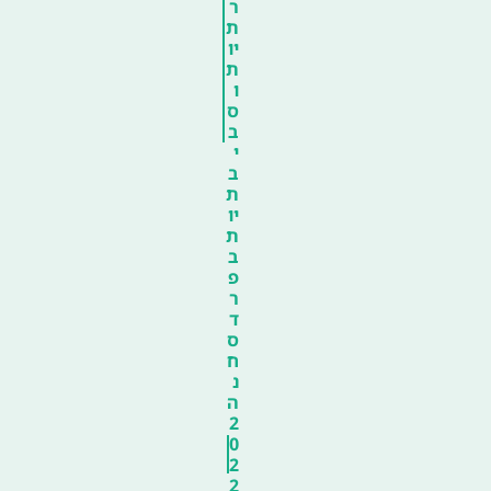
ר
ת
יו
ת
ו
ס
ב
י
ב
ת
יו
ת
ב
פ
ר
ד
ס
ח
נ
ה
2
0
2
2