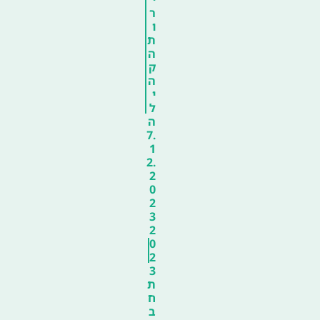
ר
ו
ת
ה
ק
ה
י
ל
ה
7.
1
2.
2
0
2
3
2
0
2
3
ת
ח
ב