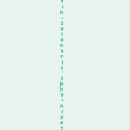
ל
ו
ת
–
2
0
1
0
ח
צ
יו
ן
ב
'
2
0
1
0
י
ח
ז
ק
א
ל