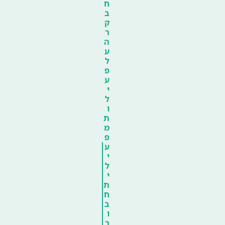
ח
ב
ק
ר
ה
ע
ל
פ
ע
י
ל
ו
ת
מ
פ
ע
י
ל
י
ת
ח
ב
ו
ר