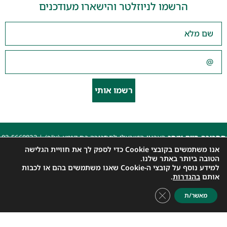
הרשמו לניוזלטר והישארו מעודכנים
רשמו אותי
תחבורה היום ומחר
הארגון הישראלי לתחבורה בת קימא (ע"ר) |
03-5660823
beyarok@gmail.com
|
אנו משתמשים בקובצי Cookie כדי לספק לך את חוויית הגלישה
כל הזכויות שמורות 2025 |
הצהרת נגישות האתר
|
מדיניות פרטיות
הטובה ביותר באתר שלנו.
למידע נוסף על קובצי ה-Cookie שאנו משתמשים בהם או לכבות
עיצוב: עדי. עיצוב גרפי
|
איפיון, פיתוח ותכנות: קובי משיח – Msite
אותם
בהגדרות
.
Close GDPR Cookie Banner
מאשר/ת