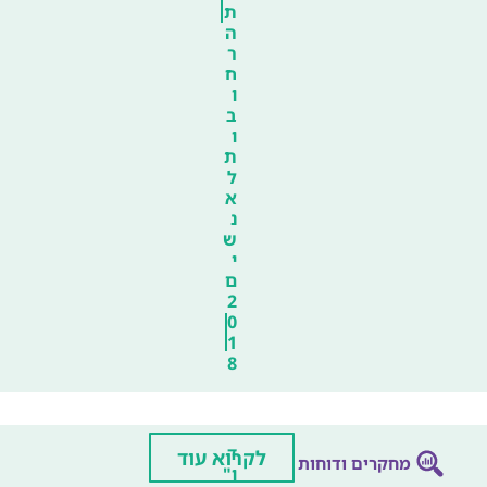
ת
ה
ר
ח
ו
ב
ו
ת
ל
א
נ
ש
י
ם
2
0
1
8
ד
לקרוא עוד
מחקרים ודוחות
ו"