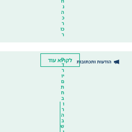
ח
נ
ה
כ
ר
כו
ר
ס
לקרוא עוד
הודעות ותכתובות
ד
ר
יו
ם
ת
ח
ב
ו
ר
ה
ב
ש
י