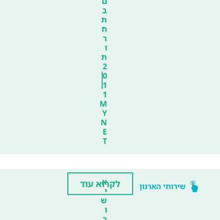
ם
ב
ת
ח
ר
ו
ת
2
0
1
1
M
Y
N
E
T
א
לקרוא עוד
שירותי הארגון
י
ש
ו
ר