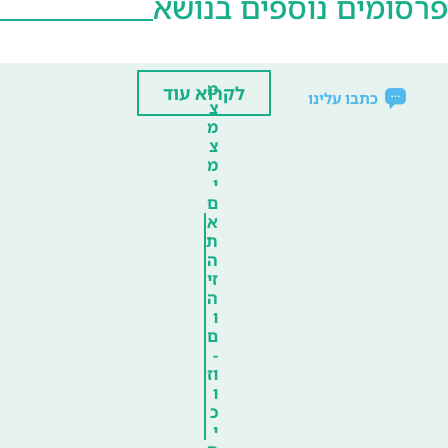
פרסומים נוספים בנושא
מ
לקרוא עוד
כתבו עלינו
צ
מ
צ
מ
י
ם
א
ת
ה
זי
ה
ו
ם
-
וז
ו
כ
י