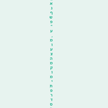
א
ג
ף
ש
פ
"
ע
,
מ
ו
ע
צ
ה
מ
ק
ו
מ
י
ת
פ
ר
ד
ס