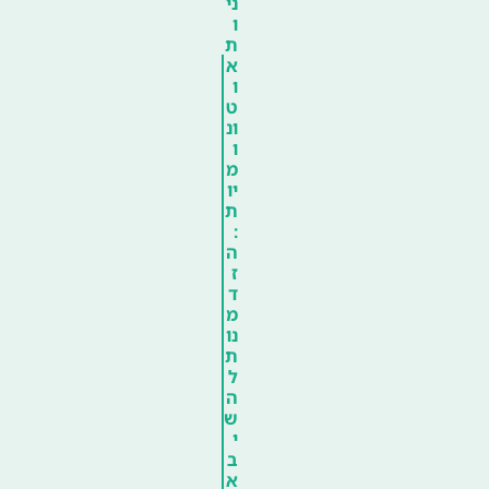
ני
ו
ת
א
ו
ט
ונ
ו
מ
יו
ת
:
ה
ז
ד
מ
נו
ת
ל
ה
ש
י
ב
א