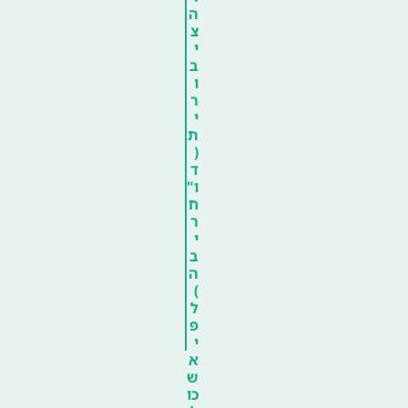
ה
צ
י
ב
ו
ר
י
ת
(
ד
ו"
ח
ר
י
ב
ה
)
ל
פ
י
א
ש
כו