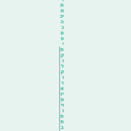
ת
מ
יכ
ה
כ
ס
פ
י
ת
ק
ו
ל
ק
ו
ר
א
יז
מ
וי
ו
ת
ח
ב