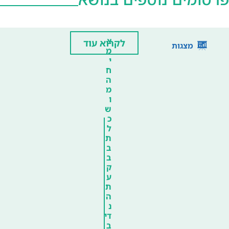
צ
לקרוא עוד
מצגות
מ
י
ח
ה
מ
ו
ש
כ
ל
ת
ב
ב
ק
ע
ת
ה
נ
די
ב