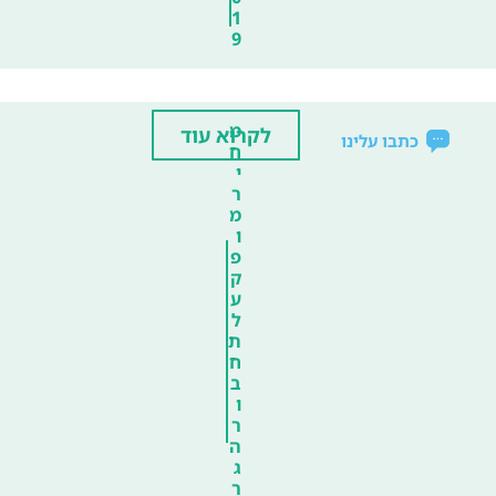
1
9
מ
לקרוא עוד
כתבו עלינו
ח
י
ר
מ
ו
פ
ק
ע
ל
ת
ח
ב
ו
ר
ה
ג
ר