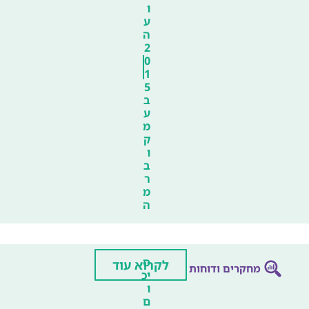
ו
ע
ה
2
0
1
5
ב
ע
מ
ק
ו
ב
ר
מ
ה
ס
לקרוא עוד
מחקרים ודוחות
יכ
ו
ם