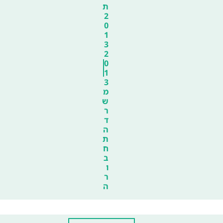
ת
2
0
1
3
2
0
1
3
מ
ש
ר
ד
ה
ת
ח
ב
ו
ר
ה