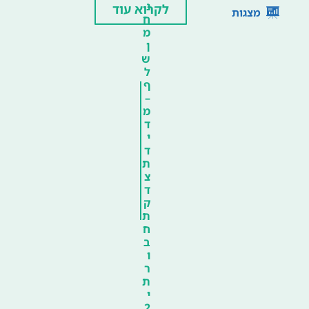
נ
לקרוא עוד
מצגות
ח
מ
ן
ש
ל
ף
–
מ
ד
י
ד
ת
צ
ד
ק
ת
ח
ב
ו
ר
ת
י
2