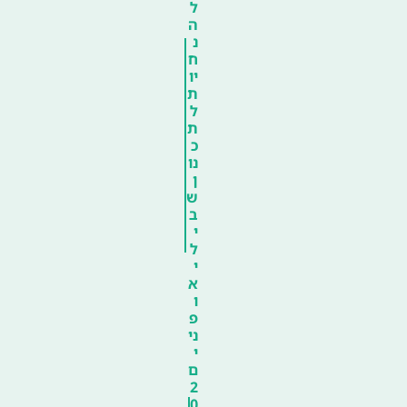
ל
ה
נ
ח
יו
ת
ל
ת
כ
נו
ן
ש
ב
י
ל
י
א
ו
פ
ני
י
ם
2
0