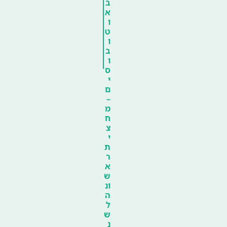
ב
א
ו
ט
ו
ב
ו
ס
י
ם
–
מ
ח
צ
י
ת
ר
א
ש
ונ
ה
ל
ש
נ