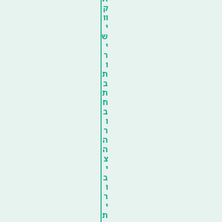
ק
וו
י
ש
י
ר
ו
ת
ב
ת
ח
ב
ו
ר
ה
ה
צ
י
ב
ו
ר
י
ת