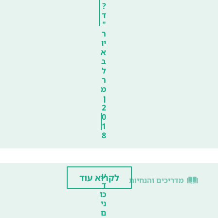
?
ד
"
ר
יו
א
ב
ל
ר
מ
ן
2
0
1
8
ע
לקרוא עוד
מדריכים והנחיות
ד
כו
ני
ם