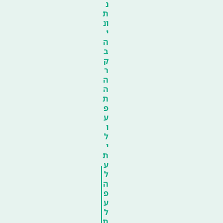
נ
ת
ונ
י
ה
ב
ק
ר
ה
ה
ת
פ
ע
ו
ל
י
ת
ע
ל
ה
פ
ע
ל
ת