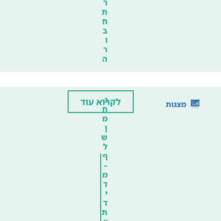
ר
ת
ח
ב
ו
ר
ה
נ
לקרוא עוד
מצגות
ח
מ
ן
ש
ל
ף
–
מ
ד
י
ד
ת