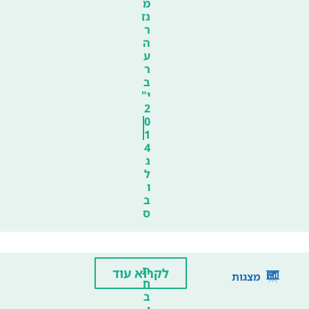
מ
גז
ר
ה
ע
ר
ב
י"
2
0
1
4
ג
ל
ו
ב
ס
ת
לקרוא עוד
מצגות
ח
ב