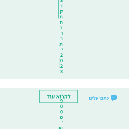
צ
ד
ק
ת
ח
ב
ו
ר
ת
י
2
0
2
3
"
לקרוא עוד
כתבו עלינו
9
0
0
מ
'
ש