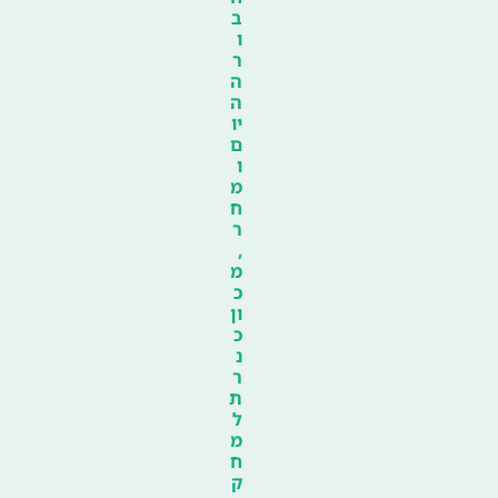
ב
ו
ר
ה
ה
יו
ם
ו
מ
ח
ר
,
מ
כ
ון
כ
נ
ר
ת
ל
מ
ח
ק