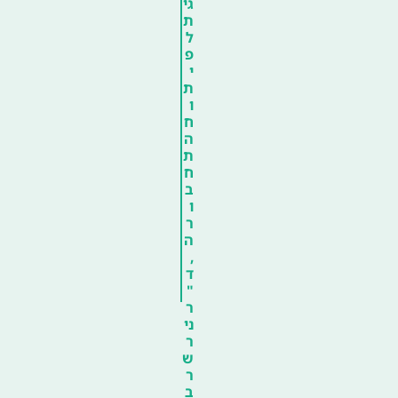
גי
ת
ל
פ
י
ת
ו
ח
ה
ת
ח
ב
ו
ר
ה
,
ד
"
ר
ני
ר
ש
ר
ב