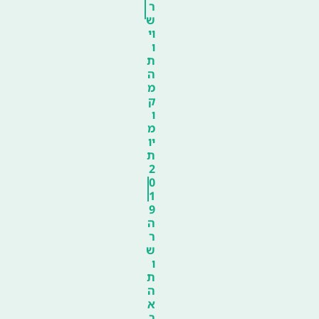
ר
ש
וי
ו
ת
ה
מ
ק
ו
מ
יו
ת
2
0
1
9
ה
ר
ש
ו
ת
ה
א
ר