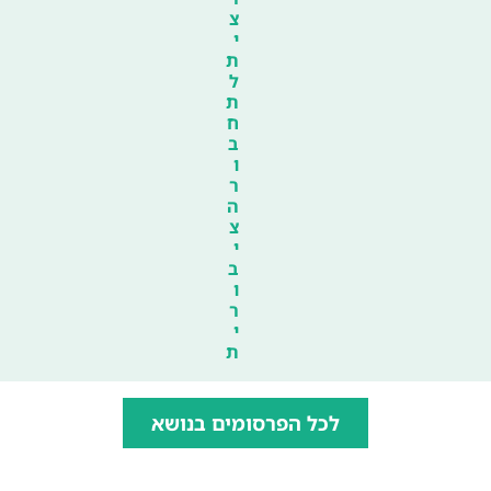
צ
י
ת
ל
ת
ח
ב
ו
ר
ה
צ
י
ב
ו
ר
י
ת
לכל הפרסומים בנושא