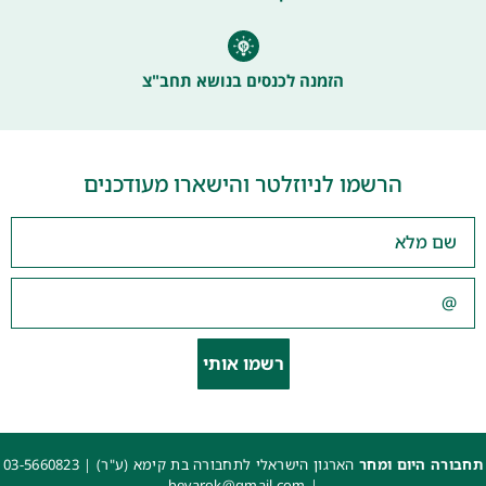
הזמנה לכנסים בנושא תחב"צ
הרשמו לניוזלטר והישארו מעודכנים
רשמו אותי
תחבורה היום ומחר
הארגון הישראלי לתחבורה בת קימא (ע"ר) |
03-5660823
beyarok@gmail.com
|