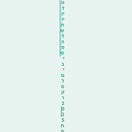
מ
ד
ינ
יו
ת
ש
ל
ה
מ
ש
י
ב
י
ם
ל
ס
ק
ר
2
0
2
5
ת
ח