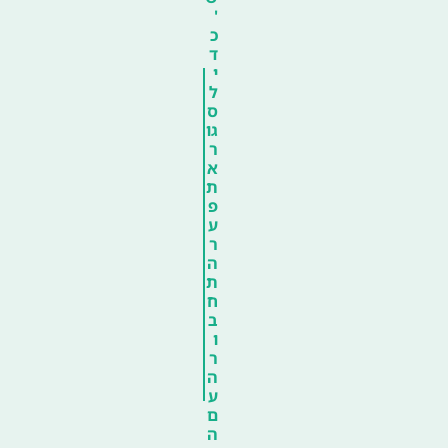
'
כ
ד
י
ל
ס
גו
ר
א
ת
פ
ע
ר
ה
ת
ח
ב
ו
ר
ה
ע
ם
ה