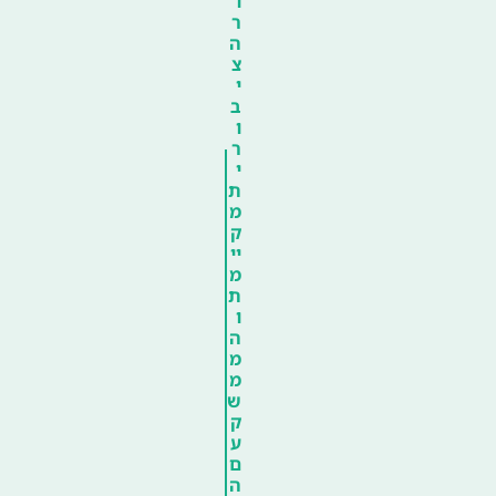
ו
ר
ה
צ
י
ב
ו
ר
י
ת
מ
ק
יי
מ
ת
ו
ה
מ
מ
ש
ק
ע
ם
ה