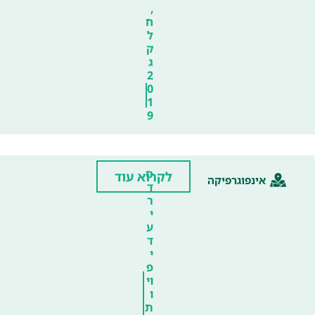
,
ח
ל
ק
ג
2
0
1
9
ס
לקרוא עוד
אינפוגרפיקה
ד
ר
י
ע
ד
י
פ
וי
ו
ת