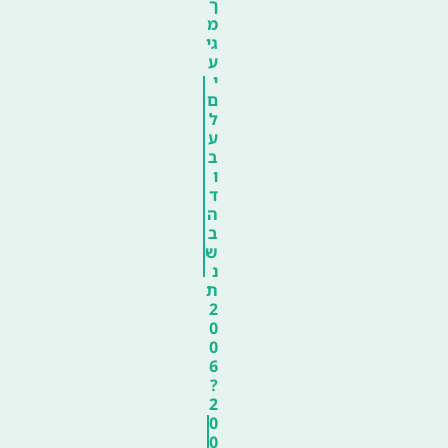
ך
מ
גי
ע
י
ם
ל
ע
ב
ו
ד
ה
ב
ש
נ
ת
2
0
0
6
?
2
0
0