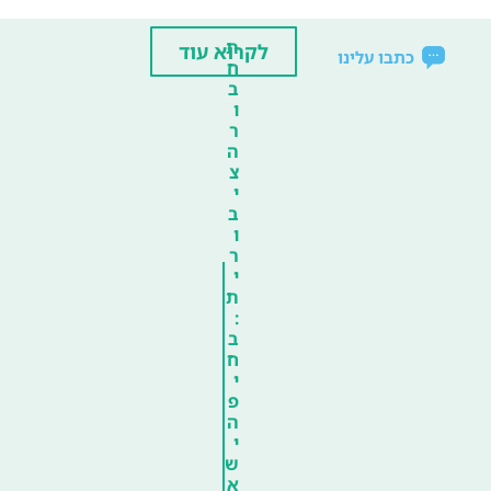
ת
לקרוא עוד
כתבו עלינו
ח
ב
ו
ר
ה
צ
י
ב
ו
ר
י
ת
:
ב
ח
י
פ
ה
י
ש
א