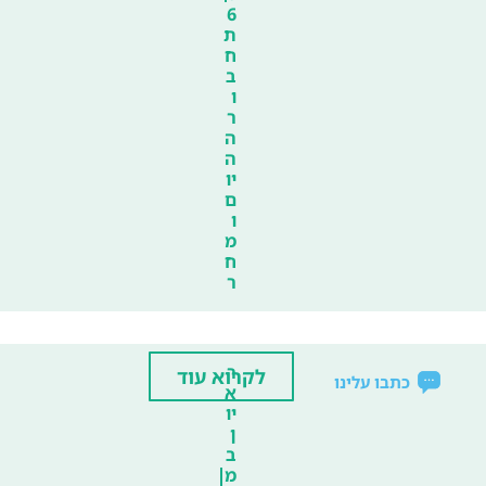
6
ת
ח
ב
ו
ר
ה
ה
יו
ם
ו
מ
ח
ר
ר
לקרוא עוד
כתבו עלינו
א
יו
ן
ב
מ