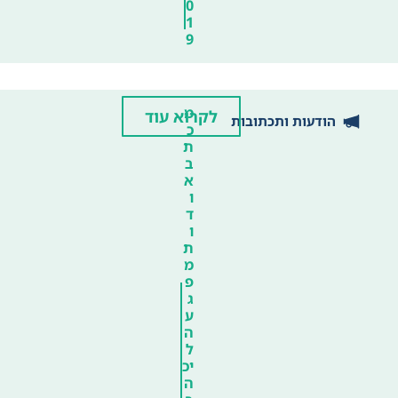
0
1
9
מ
לקרוא עוד
הודעות ותכתובות
כ
ת
ב
א
ו
ד
ו
ת
מ
פ
ג
ע
ה
ל
יכ
ה