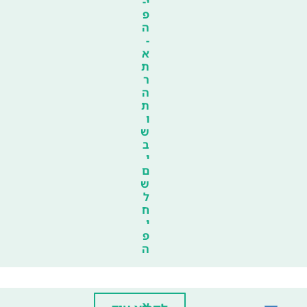
י-
פ
ה
-
א
ת
ר
ה
ת
ו
ש
ב
י
ם
ש
ל
ח
י
פ
ה
א