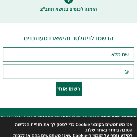
הזמנה לכנסים בנושא תחב"צ
הרשמו לניוזלטר והישארו מעודכנים
רשמו אותי
תחבורה היום ומחר
הארגון הישראלי לתחבורה בת קימא (ע"ר) |
03-5660823
beyarok@gmail.com
|
אנו משתמשים בקובצי Cookie כדי לספק לך את חוויית הגלישה
כל הזכויות שמורות 2025 |
הצהרת נגישות האתר
|
מדיניות פרטיות
הטובה ביותר באתר שלנו.
למידע נוסף על קובצי ה-Cookie שאנו משתמשים בהם או לכבות