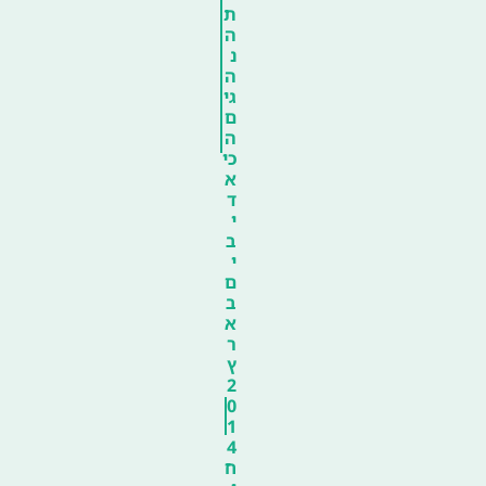
ת
ה
נ
ה
גי
ם
ה
כי
א
ד
י
ב
י
ם
ב
א
ר
ץ
2
0
1
4
ח