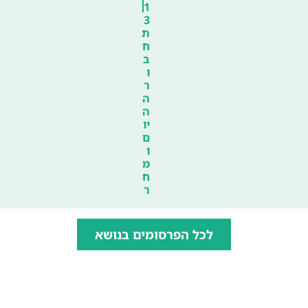
1
3
ת
ח
ב
ו
ר
ה
ה
יו
ם
ו
מ
ח
ר
לכל הפרסומים בנושא