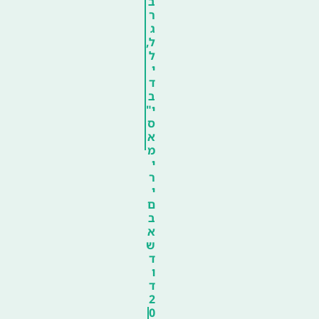
ב
ר
ג
ל,
ל
י
ד
ב
י"
ס
א
מ
י
ר
י
ם
ב
א
ש
ד
ו
ד
2
0