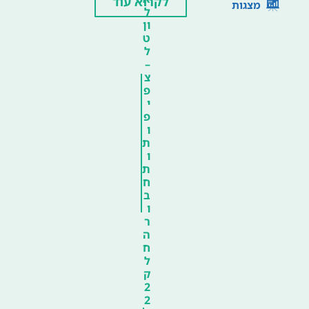
לקרוא עוד
מצגות
ל
ון
ט
ל
–
צ
פ
י
פ
ו
ת
ו
ת
ח
ב
ו
ר
ה
ח
ל
ק
2
2