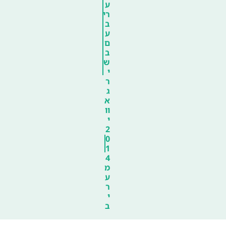
ע
רי
ב
ע
ם
ב
ש
י
ר
ג
א
וו
י
2
0
1
4
מ
ע
ר
י
ב