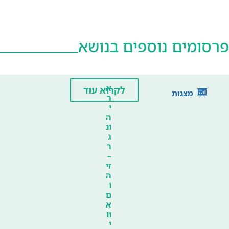
פרסומים נוספים בנושא
א
לקרוא עוד
מצגות
ר
י
ה
ונ
ג
ר
–
זי
ה
ו
ם
א
וו
י