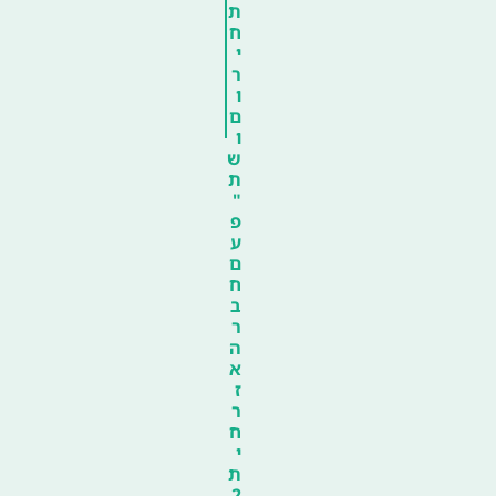
ת
ח
י
ר
ו
ם
ו
ש
ת
"
פ
ע
ם
ח
ב
ר
ה
א
ז
ר
ח
י
ת
2