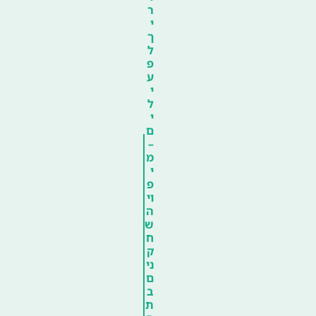
ר
י
ך
ל
פ
ע
י
ל
י
ם
–
מ
י
פ
וי
ה
ש
ח
ק
ני
ם
ב
ת