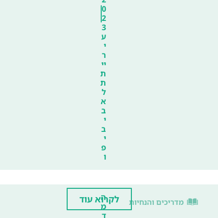
0
2
3
ע
י
ר
יי
ת
ת
ל
א
ב
י
ב
י
פ
ו
ה
לקרוא עוד
מדריכים והנחיות
מ
ד