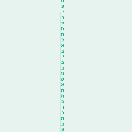
ת
ע
י
ר
יי
ת
ת
ל
א
ב
י
ב
ב
נו
ש
א
ת
ח
ב
ו
ר
ה
ב
ע