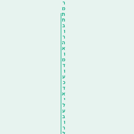
ר
מ
ת
ח
ב
ו
ר
ה
א
ו
מ
ד
ו
ע
כ
ד
א
י
ל
ע
ב
ו
ר
ל