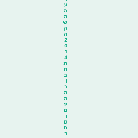
ע
ה
ה
ש
ק
ה
2
0
1
4
ת
ח
ב
ו
ר
ה
ה
יו
ם
ו
מ
ח
ר