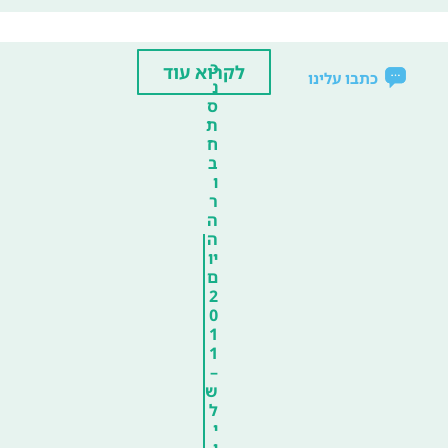
כ
לקרוא עוד
כתבו עלינו
נ
ס
ת
ח
ב
ו
ר
ה
ה
יו
ם
2
0
1
1
–
ש
ל
י