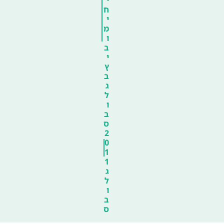
י
ח
י
מ
ו
ב
י
ץ
ב
ג
ל
ו
ב
ס
2
0
1
1
ג
ל
ו
ב
ס