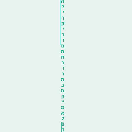
ה
ל
י
ך
ק
י
ד
ו
ם
ת
ח
ב
ו
ר
ה
ב
ת
ק
יי
מ
א
2
0
1