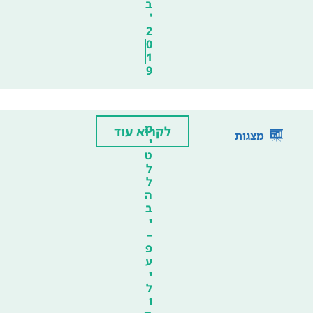
ב
'
2
0
1
9
מ
לקרוא עוד
מצגות
י
ט
ל
ל
ה
ב
י
–
פ
ע
י
ל
ו