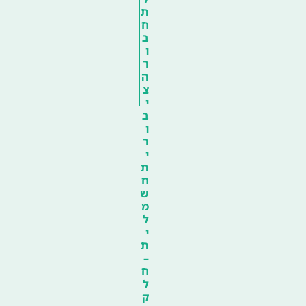
ת
ח
ב
ו
ר
ה
צ
י
ב
ו
ר
י
ת
ח
ש
מ
ל
י
ת
–
ח
ל
ק