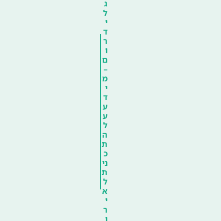
ג
ל
י
ד
ר
ו
ם
–
מ
י
ד
ע
ע
ל
ה
ת
כ
ני
ת
ל
א
י
ר
ו