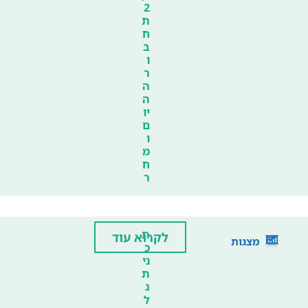
2
ת
ח
ב
ו
ר
ה
ה
יו
ם
ו
מ
ח
ר
ת
לקרוא עוד
מצגות
כ
ני
ת
ג
ל