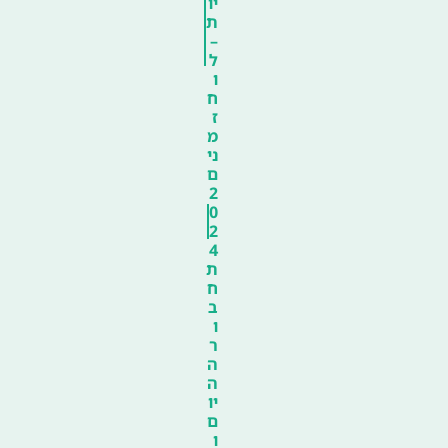
יו
ת
–
ל
ו
ח
ז
מ
ני
ם
2
0
2
4
ת
ח
ב
ו
ר
ה
ה
יו
ם
ו