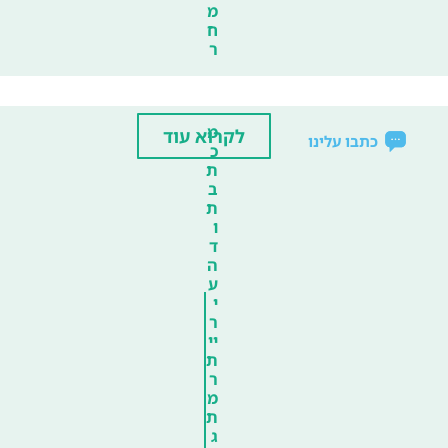
מ
ח
ר
מ
לקרוא עוד
כתבו עלינו
כ
ת
ב
ת
ו
ד
ה
ע
י
ר
יי
ת
ר
מ
ת
ג