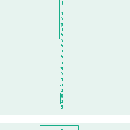
ן
–
ר
ב
ק
ו
ל
כ
ל
י
ל
ד
וי
ל
ד
ה
2
0
2
5