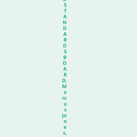
S
T
A
N
D
A
R
D
S
B
O
A
R
D,
M
a
rc
u
s
Jo
n
e
s,