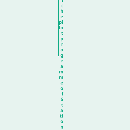
t
h
e
pi
lo
t
p
r
o
g
r
a
m
m
e
o
f
S
t
a
ti
o
n