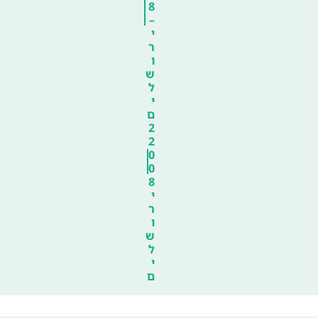
8
–
י
ר
ו
ש
ל
י
ם
2
2
0
0
8
י
ר
ו
ש
ל
י
ם