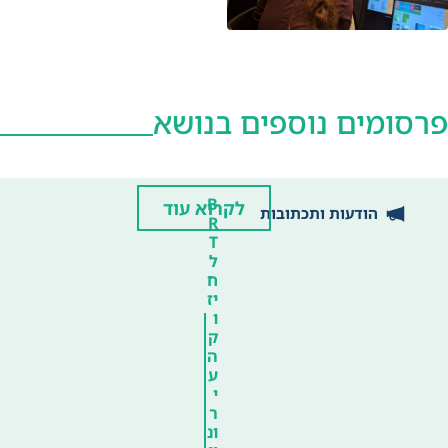
פרסומים נוספים בנושא
B
לקרוא עוד
הודעות ותכתובות
R
T
ל
ח
יז
ו
ק
ה
ע
י
ר
ונ