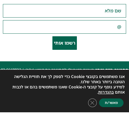
רשמו אותי
תחבורה היום ומחר
הארגון הישראלי לתחבורה בת קימא (ע"ר) |
03-5660823
beyarok@gmail.com
|
אנו משתמשים בקובצי Cookie כדי לספק לך את חוויית הגלישה
כל הזכויות שמורות 2025 |
הצהרת נגישות האתר
|
מדיניות פרטיות
הטובה ביותר באתר שלנו.
למידע נוסף על קובצי ה-Cookie שאנו משתמשים בהם או לכבות
עיצוב: עדי. עיצוב גרפי
|
איפיון, פיתוח ותכנות: קובי משיח – Msite
אותם
בהגדרות
.
Close GDPR Cookie Banner
מאשר/ת