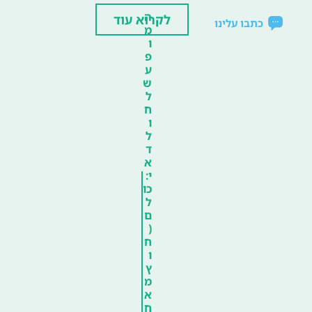
ה
לקרוא עוד
כתבו עלינו
מ
ו
פ
ע
ש
ל
ח
ו
ל
ד
א
י:
כו
ל
ם
(
ח
ו
ץ
מ
א
ח