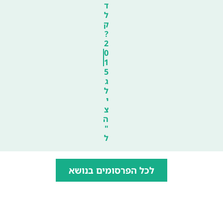
ד
ל
ק
?
2
0
1
5
ג
ל
י
צ
ה
"
ל
לכל הפרסומים בנושא