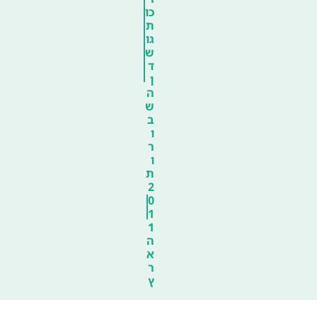
כו
ת
גו
ש
ד
ן
ה
ש
ב
ו
ר
ו
ת
2
0
1
1
ה
א
ר
ץ