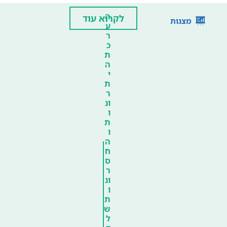
ה
לקרוא עוד
מצגות
ע
ר
כ
ת
ה
י
ת
ר
ונ
ו
ת
ו
ה
ח
ס
ר
ונ
ו
ת
ש
ל