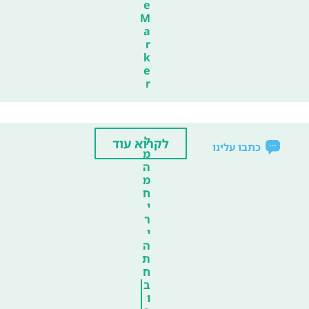
e
M
a
r
k
e
r
ל
לקרוא עוד
כתבו עלינו
מ
ה
מ
ח
י
ר
י
ה
ת
ח
ב
ו