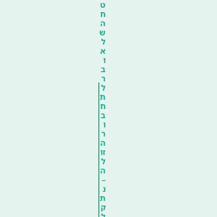
ט
ח
ה
ש
ל
א
ו
ב
ר
ל
ת
ח
ב
ו
ר
ה
זו
ל
ה
–
נ
ת
ק
ל