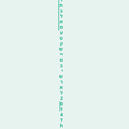
ת
ב
ל
א
מ
ע
ט
ק
ש
יי
ם
ב
י
ש
ר
א
ל
2
0
1
4
T
h