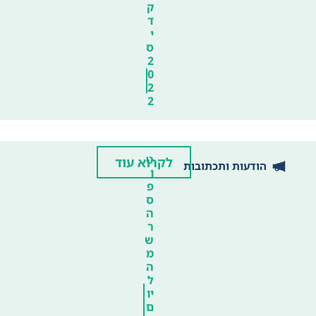
ק
ד
י
ס
2
0
2
2
ט
לקרוא עוד
הודעות ותכתובות
ו
פ
ס
ה
ר
ש
מ
ה
ל
יו
ם