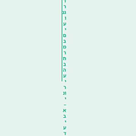
ד
ר
גנ
ו
ע
י
ם
ב
מ
ר
ח
ב
ה
ע
י
ר
ונ
י
–
א
ב
י
ע
ד