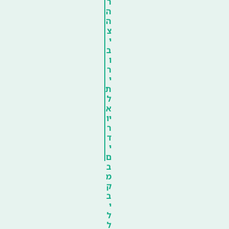
ר
ה
ה
צ
י
ב
ו
ר
י
ת
ל
א
יו
ר
ד
י
ם
ב
מ
ק
ב
י
ל
ל