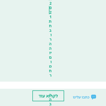
2
0
2
1
ת
ח
ב
ו
ר
ה
ה
יו
ם
ו
מ
ח
ר
ה
לקרוא עוד
כתבו עלינו
ה
ב