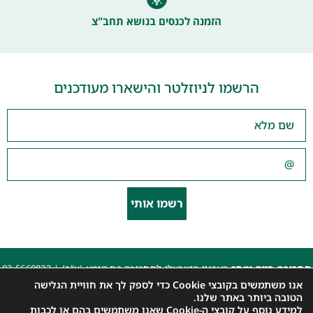
הזמנה לכנסים בנושא תחב"צ
הרשמו לניוזלטר והישארו מעודכנים
רשמו אותי
תחבורה היום ומחר
הארגון הישראלי לתחבורה בת קימא (ע"ר) |
03-5660823
beyarok@gmail.com
|
אנו משתמשים בקובצי Cookie כדי לספק לך את חוויית הגלישה
כל הזכויות שמורות 2025 |
הצהרת נגישות האתר
|
מדיניות פרטיות
הטובה ביותר באתר שלנו.
למידע נוסף על קובצי ה-Cookie שאנו משתמשים בהם או לכבות