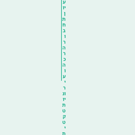
ע
יו
ן
ת
ח
ב
ו
ר
ה
ר
כ
ה
ו
ע
י
ר
ונ
יו
ת
ט
ק
ט
י
ת