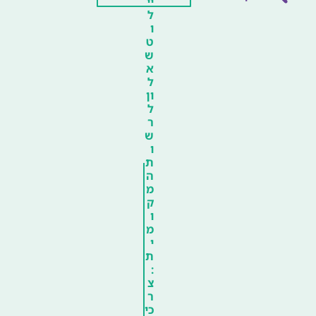
יי
ל
ו
ט
ש
א
ל
ון
ל
ר
ש
ו
ת
ה
מ
ק
ו
מ
י
ת
:
צ
ר
כי