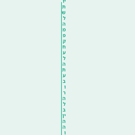
יו
ת
ש
ל
ה
מ
פ
ק
ח
ע
ל
ה
ת
ע
ב
ו
ר
ה
ל
ב
ין
ה
ה
ו