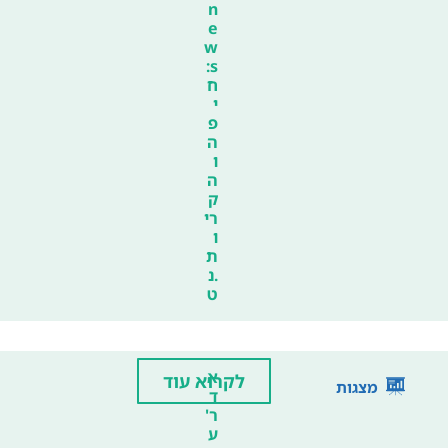
n
e
w
s:
ח
י
פ
ה
ו
ה
ק
רי
ו
ת
.נ
ט
א
לקרוא עוד
מצגות
ד
ר'
ע