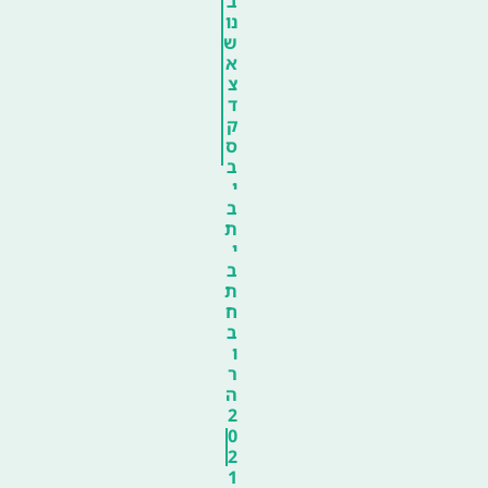
ב
נו
ש
א
צ
ד
ק
ס
ב
י
ב
ת
י
ב
ת
ח
ב
ו
ר
ה
2
0
2
1