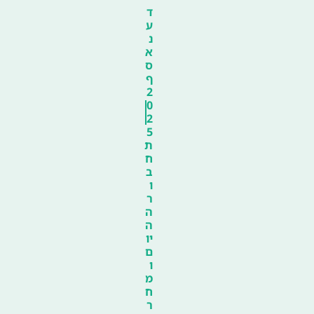
ד
ע
נ
א
ס
ף
2
0
2
5
ת
ח
ב
ו
ר
ה
ה
יו
ם
ו
מ
ח
ר