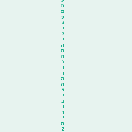
ע
ם
מ
פ
ע
י
ל
י
ה
ת
ח
ב
ו
ר
ה
ה
צ
י
ב
ו
ר
י
ת
2