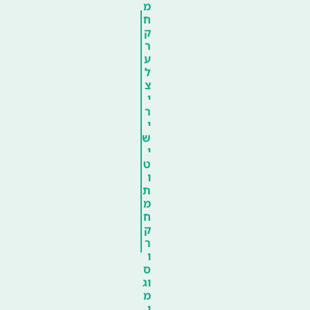
מ
ח
ק
ר
ע
ל
צ
י
ר
י
ש
י
ט
ו
ת
מ
ח
ק
ר
ו
ס
וג
מ
י