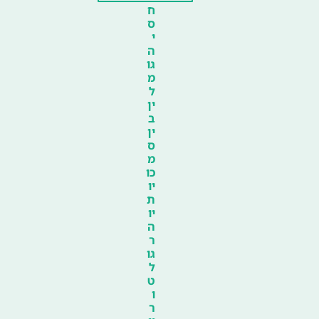
ח
ס
י
ה
גו
מ
ל
ין
ב
ין
ס
מ
כו
יו
ת
יו
ה
ר
גו
ל
ט
ו
ר