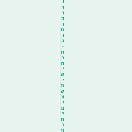
ו
ד
ד
ק
ו
ט
ו
ק
–
ת
ר
ח
י
ש
י
ם
ש
ונ
י
ם
ל
ת
כ
נו