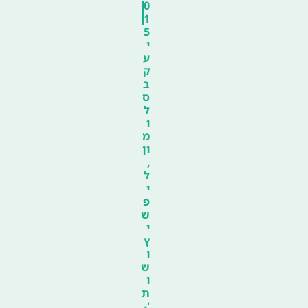
0
1
5
י
ע
ק
ב
ס
ל
ו
מ
ון
,
ל
י
פ
ש
י
ץ
ו
ש
ו
ת
'-