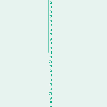
ם
ו
ח
ס
מ
י
ם
ל
ק
י
ד
ו
ם
ת
ח
ב
ו
ר
ה
ב
ת
ק
יי
מ