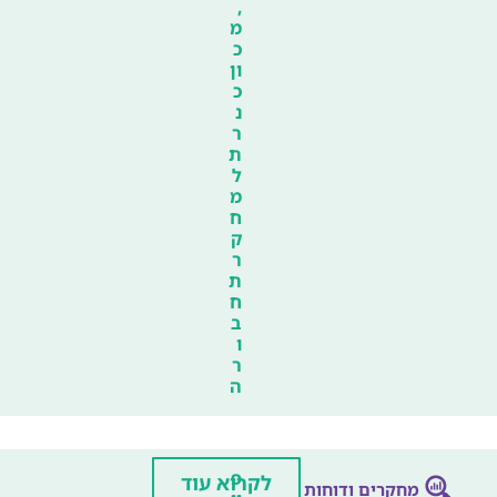
,
מ
כ
ון
כ
נ
ר
ת
ל
מ
ח
ק
ר
ת
ח
ב
ו
ר
ה
פ
לקרוא עוד
מחקרים ודוחות