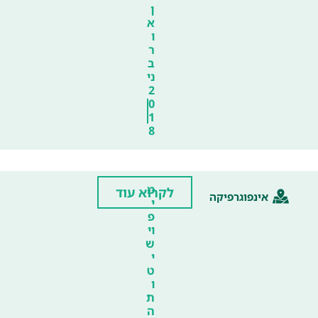
ן
א
ו
ר
ב
ני
2
0
1
8
מ
לקרוא עוד
אינפוגרפיקה
י
פ
וי
ש
י
ט
ו
ת
ה