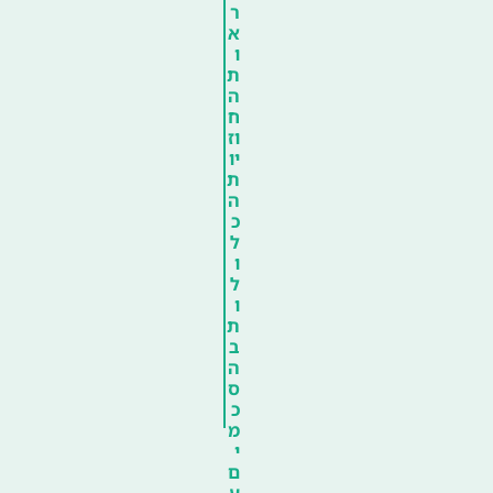
ר
א
ו
ת
ה
ח
וז
יו
ת
ה
כ
ל
ו
ל
ו
ת
ב
ה
ס
כ
מ
י
ם