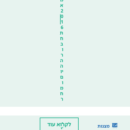
א
2
0
1
6
ת
ח
ב
ו
ר
ה
ה
יו
ם
ו
מ
ח
ר
•
לקרוא עוד
מצגות
'י