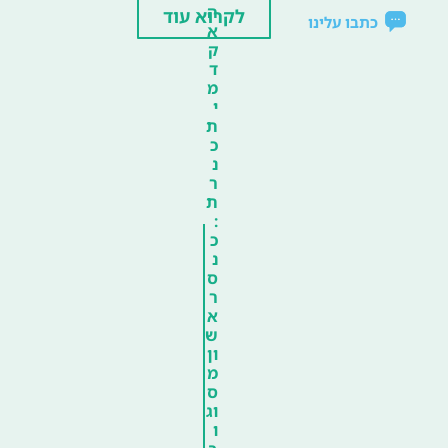
ה
לקרוא עוד
כתבו עלינו
א
ק
ד
מ
י
ת
כ
נ
ר
ת
:
כ
נ
ס
ר
א
ש
ון
מ
ס
וג
ו